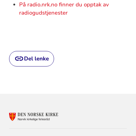
På radio.nrk.no finner du opptak av
radiogudstjenester
Del lenke
KONTAKTINFORMASJON
FOR
NARVIK
KIRKELIGE