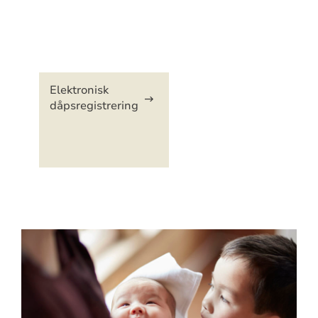
Artikkelsnarveger
Elektronisk
dåpsregistrering