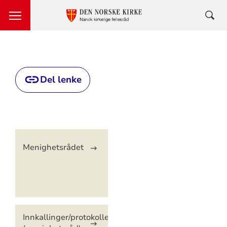
Del lenke
Artikkelsnarveger
Menighetsrådet
Innkallinger/protokoller