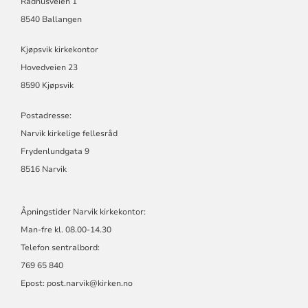
Rådhusveien 1
8540 Ballangen
Kjøpsvik kirkekontor
Hovedveien 23
8590 Kjøpsvik
Postadresse:
Narvik kirkelige fellesråd
Frydenlundgata 9
8516 Narvik
Åpningstider Narvik kirkekontor:
Man-fre kl. 08.00-14.30
Telefon sentralbord:
769 65 840
Epost:
post.narvik@kirken.no