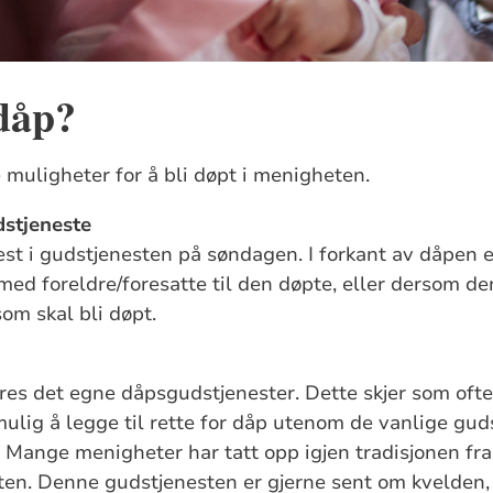
dåp?
e muligheter for å bli døpt i menigheten.
stjeneste
st i gudstjenesten på søndagen. I forkant av dåpen e
ed foreldre/foresatte til den døpte, eller dersom de
om skal bli døpt.
es det egne dåpsgudstjenester. Dette skjer som ofte
mulig å legge til rette for dåp utenom de vanlige gud
Mange menigheter har tatt opp igjen tradisjonen fra 
en. Denne gudstjenesten er gjerne sent om kvelden, 