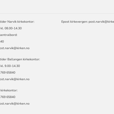
ORMASJON
ider Narvik kirkekontor:
Epost kirkevergen:
post.narvik@kirk
kl. 08.00-14.30
sentralbord:
840
ost.narvik@kirken.no
ider Ballangen kirkekontor:
kl. 9.00-14.30
: 769 65840
ost.narvik@kirken.no
 kirkekontor:
: 769 65840
ost.narvik@kirken.no