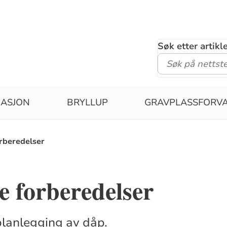
Søk etter artik
MASJON
BRYLLUP
GRAVPLASSFORVA
orberedelser
e forberedelser
 planlegging av dåp.