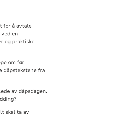
t for å avtale
 ved en
r og praktiske
øpe om før
se dåpstekstene fra
 glede av dåpsdagen.
ydding?
t skal ta av