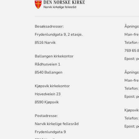
KONTAKTINF
FOR
NARVIK
KIRKELIGE
FELLESRÅD
Besøksadresser:
Åpningst
Frydenlundgata 9, 2 etasje.
Man-fre 
8516 Narvik
Telefon 
769 65 
Ballangen kirkekontor
Epost:
p
Rådhusveien 1
8540 Ballangen
Åpningst
Man-fre 
Kjøpsvik kirkekontor
Telefon
Hovedveien 23
Epost:
p
8590 Kjøpsvik
Kjøpsvik
Postadresse:
Telefon
Narvik kirkelige fellesråd
Epost:
p
Frydenlundgata 9