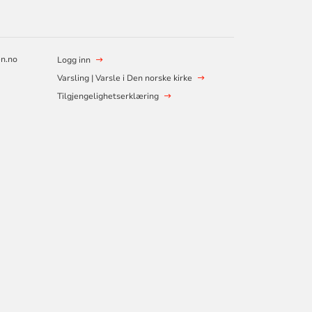
en.no
Logg inn
Varsling | Varsle i Den norske kirke
Tilgjengelighetserklæring