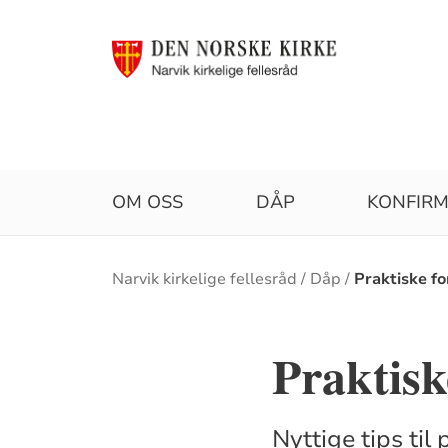
OM OSS
DÅP
KONFIR
Brødsmulesti
Narvik kirkelige fellesråd
Dåp
Praktiske f
Praktisk
Nyttige tips til