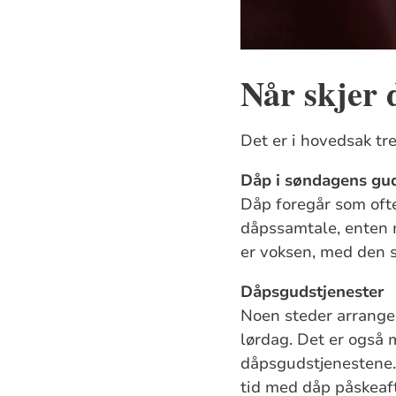
Når skjer 
Det er i hovedsak tr
Dåp i søndagens gud
Dåp foregår som ofte
dåpssamtale, enten m
er voksen, med den s
Dåpsgudstjenester
Noen steder arranger
lørdag. Det er også 
dåpsgudstjenestene. 
tid med dåp påskeaft