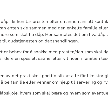
t dåp i kirken tar presten eller en annen ansatt kontak
kan enten skje sammen med den enkelte familie eller
ndre som skal ha dåp. Her samtales det om hva dåp e
t til gudstjenesten og dåpshandlingen.
t er behov for å snakke med presten/den som skal d
 dere en spesiell salme, eller vil noen i familien le
av det praktiske i god tid slik at alle får like stor
 å be familie eller venner om hjelp til servering og r
 dåpskjole, hvem som skal bære og hvem som eventuel