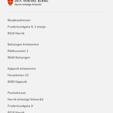
KONTAKTINFORMASJON
FOR
NARVIK
KIRKELIGE
FELLESRÅD
Besøksadresser:
Frydenlundgata 9, 2 etasje.
8516 Narvik
Ballangen kirkekontor
Rådhusveien 1
8540 Ballangen
Kjøpsvik kirkekontor
Hovedveien 23
8590 Kjøpsvik
Postadresse:
Narvik kirkelige fellesråd
Frydenlundgata 9
8516 Narvik