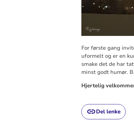
For første gang invi
uformelt og er en ku
smake det de har tat
minst godt humør. Ba
Hjertelig velkomme
Del lenke