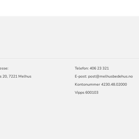
ORMASJON
esse:
Telefon: 406 23 321
s 20, 7221 Melhus
E-post: post@melhusbedehus.no
Kontonummer 4230.48.02000
Vipps 600103