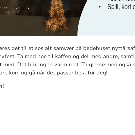
teres det til et sosialt samvær på bedehuset nyttårs
rvfest. Ta med noe til kaffen og del med andre, samt
t med. Det blir ingen varm mat. Ta gjerne med også spi
re kom og gå når det passer best for deg!
n!