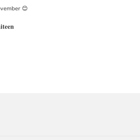
november 😊
iteen
ORMASJON