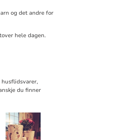
 barn og det andre for
utover hele dagen.
, husflidsvarer,
anskje du finner