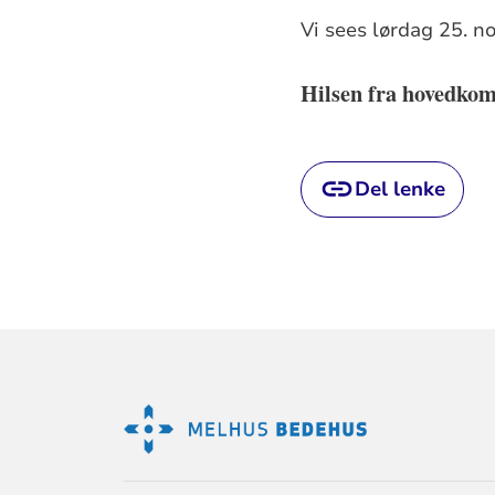
Vi sees lørdag 25. 
Hilsen fra hovedkom
Del lenke
KONTAKTINF
FOR
MELHUS
BEDEHUS