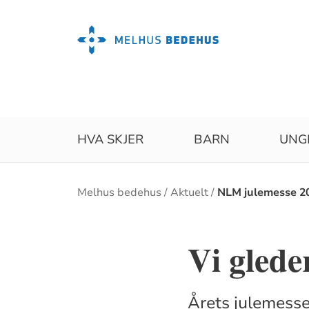
HVA SKJER
BARN
UNG
Brødsmulesti
Melhus bedehus
Aktuelt
NLM julemesse 2
Vi gleder
Årets julemess