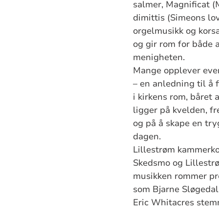
salmer, Magnificat 
dimittis (Simeons l
orgelmusikk og korsa
og gir rom for både a
menigheten.
Mange opplever even
– en anledning til å
i kirkens rom, båret
ligger på kvelden, f
og på å skape en tr
dagen.
Lillestrøm kammerko
Skedsmo og Lillestrø
musikken rommer pr
som Bjarne Sløgedal
Eric Whitacres stem