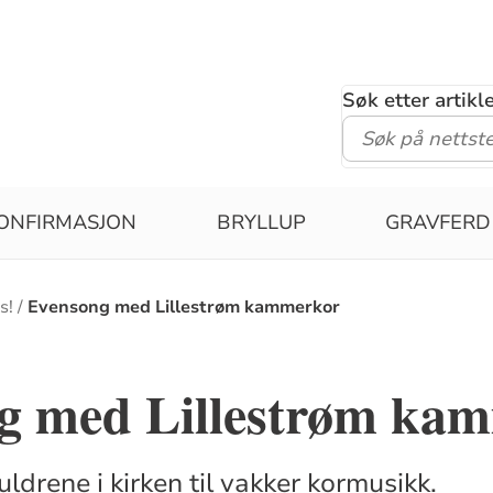
Søk etter artik
ONFIRMASJON
BRYLLUP
GRAVFERD
s!
Evensong med Lillestrøm kammerkor
g med Lillestrøm ka
ldrene i kirken til vakker kormusikk.