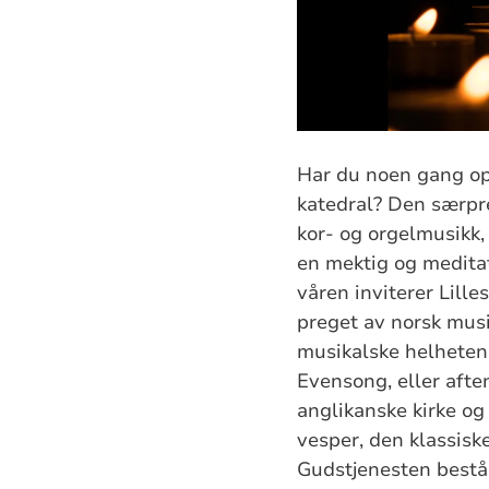
Har du noen gang op
katedral? Den særp
kor- og orgelmusikk, 
en mektig og medita
våren inviterer Lill
preget av norsk mus
musikalske helheten 
Evensong, eller aften
anglikanske kirke o
vesper, den klassisk
Gudstjenesten består