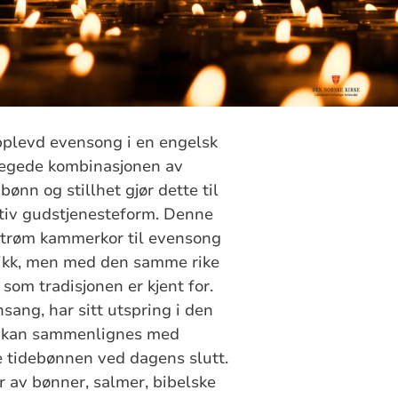
plevd evensong i en engelsk
regede kombinasjonen av
bønn og stillhet gjør dette til
tiv gudstjenesteform. Denne
estrøm kammerkor til evensong
ikk, men med den samme rike
som tradisjonen er kjent for.
sang, har sitt utspring i den
g kan sammenlignes med
e tidebønnen ved dagens slutt.
 av bønner, salmer, bibelske