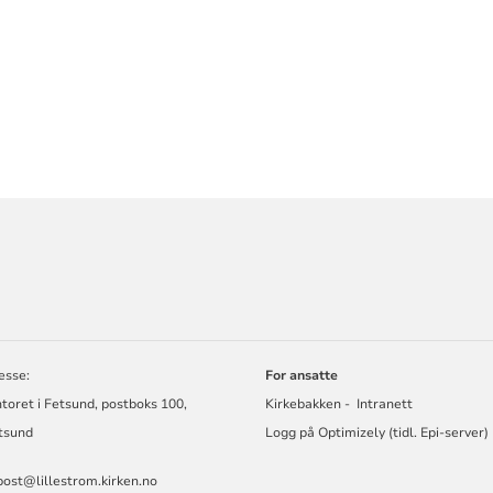
ORMASJON
esse:
For ansatte
toret i Fetsund, postboks 100,
Kirkebakken - Intranett
tsund
Logg på
Optimizely
(tidl. Epi-server)
post@lillestrom.kirken.no