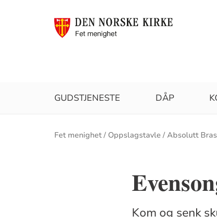
GUDSTJENESTE
DÅP
K
Brødsmulesti
Fet menighet
Oppslagstavle
Absolutt Bras
Evenson
Kom og senk sku