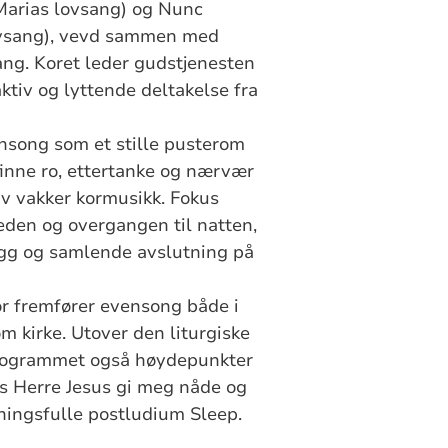
(Marias lovsang) og Nunc
ovsang), vevd sammen med
ng. Koret leder gudstjenesten
ktiv og lyttende deltakelse fra
song som et stille pusterom
 finne ro, ettertanke og nærvær
 av vakker kormusikk. Fokus
reden og overgangen til natten,
ygg og samlende avslutning på
r fremfører evensong både i
m kirke. Utover den liturgiske
ogrammet også høydepunkter
s Herre Jesus gi meg nåde og
ningsfulle postludium Sleep.