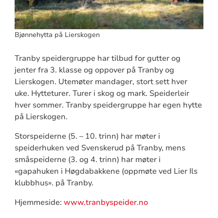
Bjønnehytta på Lierskogen
Tranby speidergruppe har tilbud for gutter og
jenter fra 3. klasse og oppover på Tranby og
Lierskogen. Utemøter mandager, stort sett hver
uke. Hytteturer. Turer i skog og mark. Speiderleir
hver sommer. Tranby speidergruppe har egen hytte
på Lierskogen.
Storspeiderne (5. – 10. trinn) har møter i
speiderhuken ved Svenskerud på Tranby, mens
småspeiderne (3. og 4. trinn) har møter i
«gapahuken i Høgdabakkene (oppmøte ved Lier Ils
klubbhus». på Tranby.
Hjemmeside:
www.tranbyspeider.no