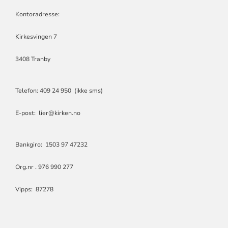
OG
LIERSKOGEN
Kontoradresse:
MENIGHET
Kirkesvingen 7
3408 Tranby
Telefon: 409 24 950 (ikke sms)
E-post: lier@kirken.no
Bankgiro: 1503 97 47232
Org.nr . 976 990 277
Vipps: 87278