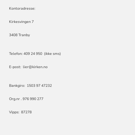
OG
LIERSKOGEN
Kontoradresse:
MENIGHET
Kirkesvingen 7
3408 Tranby
Telefon: 409 24 950 (ikke sms)
E-post: lier@kirken.no
Bankgiro: 1503 97 47232
Org.nr . 976 990 277
Vipps: 87278