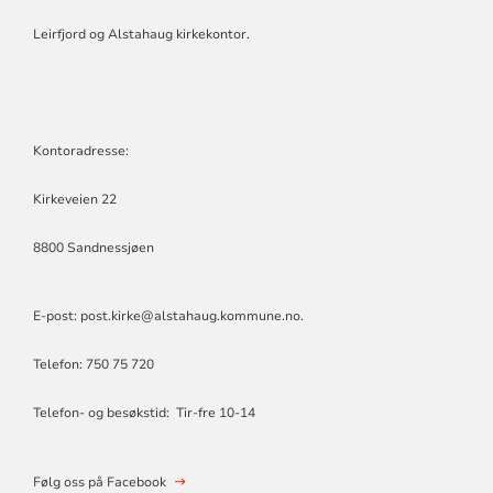
OG
ALSTAHAUG
Leirfjord og Alstahaug kirkekontor.
KIRKELIGE
FELLESRÅD
Kontoradresse:
Kirkeveien 22
8800 Sandnessjøen
E-post: post.kirke@alstahaug.kommune.no.
Telefon: 750 75 720
Telefon- og besøkstid: Tir-fre 10-14
Følg oss på Facebook