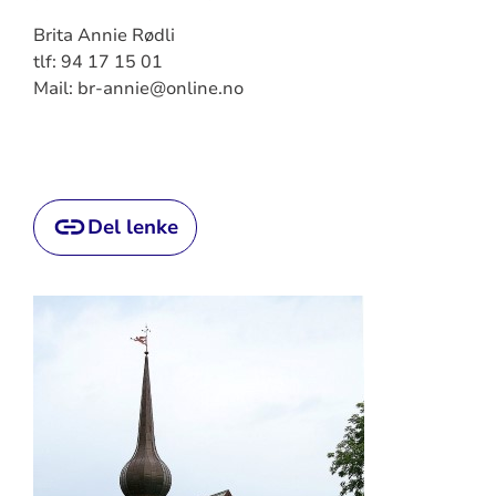
Brita Annie Rødli
tlf: 94 17 15 01
Mail: br-annie@online.no
Del lenke