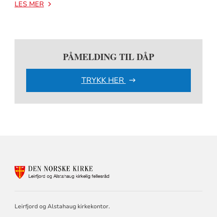
LES MER
PÅMELDING TIL DÅP
TRYKK HER
KONTAKTINFORMASJON
FOR
LEIRFJORD
OG
ALSTAHAUG
Leirfjord og Alstahaug kirkekontor.
KIRKELIGE