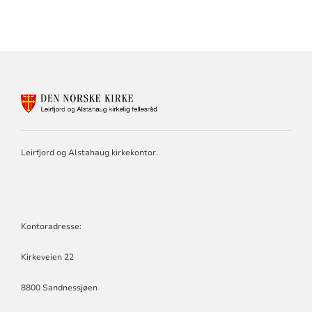
KONTAKTINFORMASJON
FOR
LEIRFJORD
OG
ALSTAHAUG
Leirfjord og Alstahaug kirkekontor.
KIRKELIGE
FELLESRÅD
Kontoradresse:
Kirkeveien 22
8800 Sandnessjøen