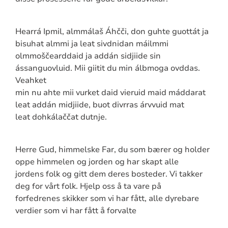
Hearrá Ipmil, almmálaš Áhčči, don guhte guottát ja
bisuhat almmi ja leat sivdnidan máilmmi
olmmoščearddaid ja addán sidjiide sin
ássanguovluid. Mii giitit du min álbmoga ovddas.
Veahket
min nu ahte mii vurket daid vieruid maid máddarat
leat addán midjiide, buot divrras árvvuid mat
leat dohkálaččat dutnje.
Herre Gud, himmelske Far, du som bærer og holder
oppe himmelen og jorden og har skapt alle
jordens folk og gitt dem deres bosteder. Vi takker
deg for vårt folk. Hjelp oss å ta vare på
forfedrenes skikker som vi har fått, alle dyrebare
verdier som vi har fått å forvalte