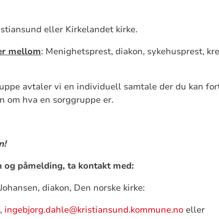
stiansund eller Kirkelandet kirke.
er mellom
: Menighetsprest, diakon, sykehusprest, kre
uppe avtaler vi en individuell samtale der du kan fort
on om hva en sorggruppe er.
n!
 og påmelding, ta kontakt med:
Johansen, diakon, Den norske kirke:
2,
ingebjorg.dahle@kristiansund.kommune.no
eller