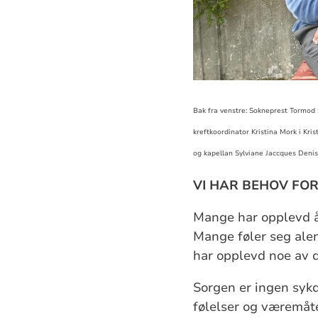
Bak fra venstre: Sokneprest Tormod 
kreftkoordinator Kristina Mork i Kr
og kapellan Sylviane Jaccques Denis
VI HAR BEHOV FO
Mange har opplevd å 
Mange føler seg al
har opplevd noe av 
Sorgen er ingen sykd
følelser og væremåte