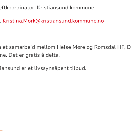
reftkoordinator, Kristiansund kommune:
8,
Kristina.Mork@kristiansund.kommune.no
m et samarbeid mellom Helse Møre og Romsdal HF, D
. Det er gratis å delta.
iansund er et livssynsåpent tilbud.