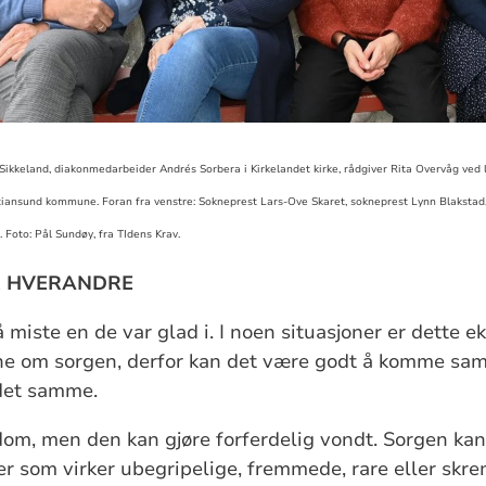
Sikkeland, diakonmedarbeider Andrés Sorbera i Kirkelandet kirke, rådgiver Rita Overvåg ved
istiansund kommune. Foran fra venstre: Sokneprest Lars-Ove Skaret, sokneprest Lynn Blaksta
.
Foto: Pål Sundøy, fra TIdens Krav.
R HVERANDRE
miste en de var glad i. I noen situasjoner er dette ek
ene om sorgen, derfor kan det være godt å komme s
det samme.
om, men den kan gjøre forferdelig vondt. Sorgen kan 
r som virker ubegripelige, fremmede, rare eller skr