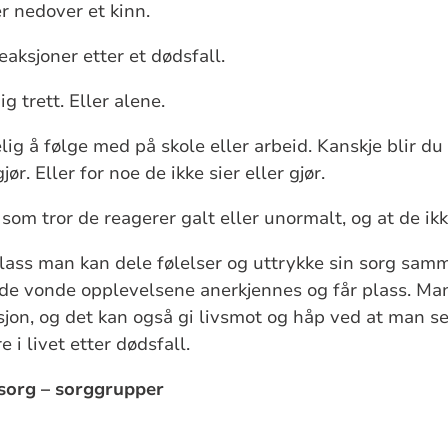
r nedover et kinn.
eaksjoner etter et dødsfall.
g trett. Eller alene.
g å følge med på skole eller arbeid. Kanskje blir du 
jør. Eller for noe de ikke sier eller gjør.
om tror de reagerer galt eller unormalt, og at de ikk
lass man kan dele følelser og uttrykke sin sorg s
og de vonde opplevelsene anerkjennes og får plass. Ma
jon, og det kan også gi livsmot og håp ved at man ser
i livet etter dødsfall.
 sorg – sorggrupper