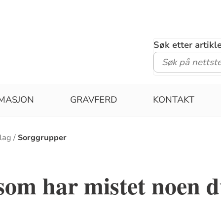
Søk etter artik
MASJON
GRAVFERD
KONTAKT
lag
Sorggrupper
som har mistet noen d