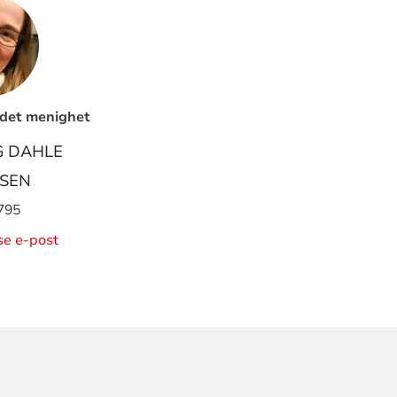
ndet menighet
G DAHLE
SEN
795
ise e-post
ORMASJON