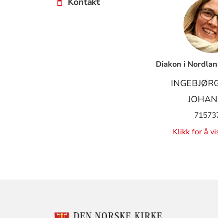
Kontakt
Diakon i Nordla
INGEBJØR
JOHAN
71573
Klikk for å v
KONTAKTINF