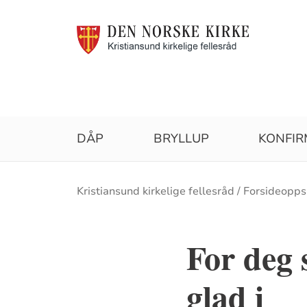
DÅP
BRYLLUP
KONFIR
Brødsmulesti
Kristiansund kirkelige fellesråd
Forsideopps
For deg 
glad i