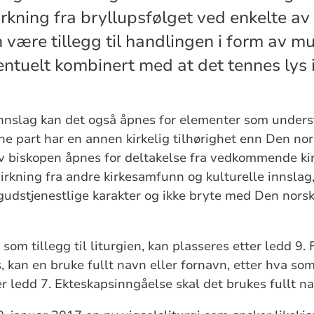
kning fra bryllupsfølget ved enkelte av 
 være tillegg til handlingen i form av mu
entuelt kombinert med at det tennes lys 
innslag kan det også åpnes for elementer som unders
e part har en annen kirkelig tilhørighet enn Den nors
av biskopen åpnes for deltakelse fra vedkommende k
irkning fra andre kirkesamfunn og kulturelle innslag,
udstjenestlige karakter og ikke bryte med Den norsk
om tillegg til liturgien, kan plasseres etter ledd 9.
 kan en bruke fullt navn eller fornavn, etter hva som 
er ledd 7. Ekteskapsinngåelse skal det brukes fullt n