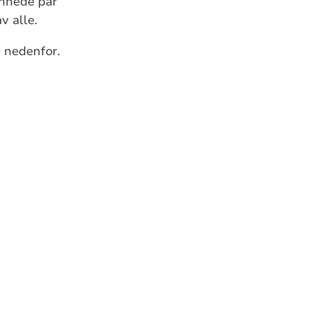
ønnede par
v alle.
e nedenfor.