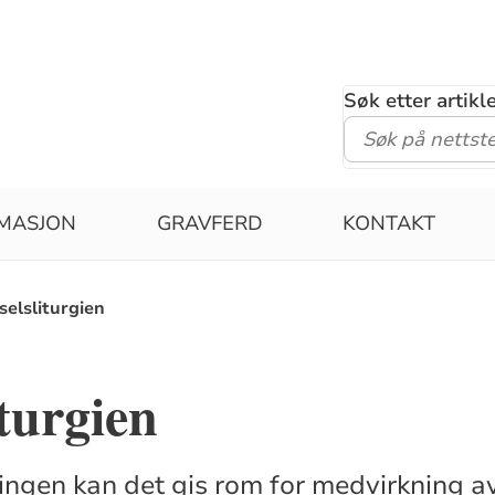
Søk etter artik
MASJON
GRAVFERD
KONTAKT
selsliturgien
iturgien
lingen kan det gis rom for medvirkning av