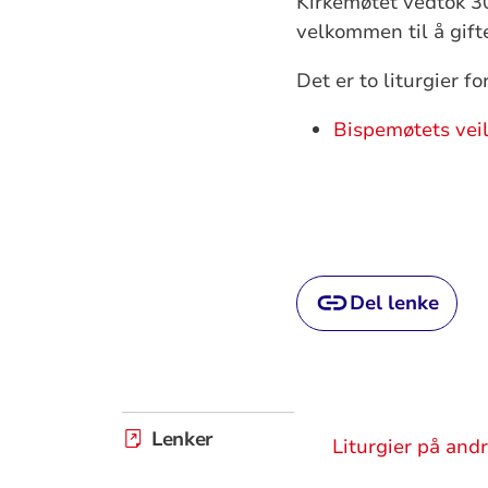
Kirkemøtet vedtok 30
velkommen til å gifte
Det er to liturgier f
Bispemøtets veile
Del lenke
Lenker
Liturgier på and