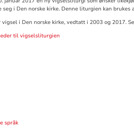
. januar 2017 en ny vigselsliturgi som ønsker likekj
 seg i Den norske kirke. Denne liturgien kan brukes a
or vigsel i Den norske kirke, vedtatt i 2003 og 2017. S
der til vigselsliturgien
re språk