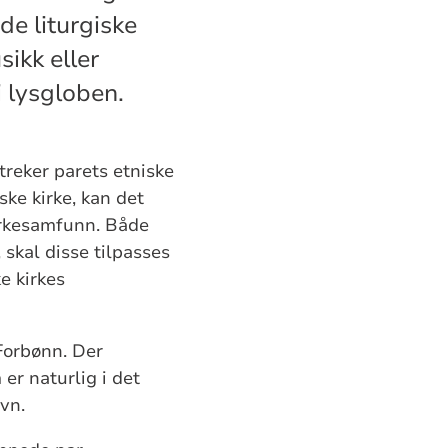
de liturgiske
sikk eller
i lysgloben.
treker parets etniske
ke kirke, kan det
irkesamfunn. Både
 skal disse tilpasses
e kirkes
 Forbønn. Der
er naturlig i det
avn.