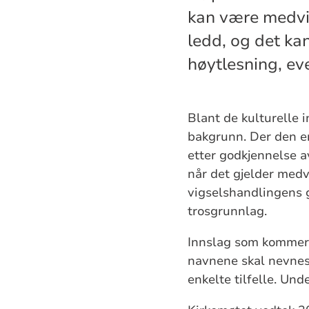
kan være medvir
ledd, og det kan
høytlesning, ev
Blant de kulturelle 
bakgrunn. Der den en
etter godkjennelse 
når det gjelder medv
vigselshandlingens g
trosgrunnlag.
Innslag som kommer s
navnene skal nevnes,
enkelte tilfelle. Und