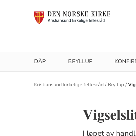
DÅP
BRYLLUP
KONFIR
Brødsmulesti
Kristiansund kirkelige fellesråd
Bryllup
Vig
Vigselsl
I løpet av hand