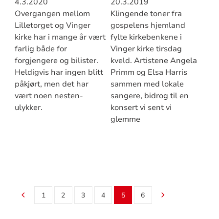
4.3.2020
20.3.2019
Overgangen mellom
Klingende toner fra
Lilletorget og Vinger
gospelens hjemland
kirke har i mange år vært
fylte kirkebenkene i
farlig både for
Vinger kirke tirsdag
forgjengere og bilister.
kveld. Artistene Angela
Heldigvis har ingen blitt
Primm og Elsa Harris
påkjørt, men det har
sammen med lokale
vært noen nesten-
sangere, bidrog til en
ulykker.
konsert vi sent vi
glemme
1
2
3
4
5
6