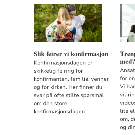
Slik feirer vi konfirmasjon
Tren
med
Konfirmasjonsdagen er
Ansatt
skikkelig feiring for
for en
konfirmanten, familie, venner
Vi ha
og for kirken. Her finner du
vil ri
svar på ofte stilte spørsmål
video
om den store
lite e
konfirmasjonsdagen.
om, de
og di