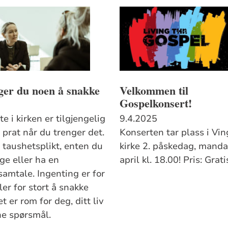
ger du noen å snakke
Velkommen til
?
Gospelkonsert!
e i kirken er tilgjengelig
9.4.2025
 prat når du trenger det.
Konserten tar plass i Vin
r taushetsplikt, enten du
kirke 2. påskedag, manda
nge eller ha en
april kl. 18.00! Pris: Grati
samtale. Ingenting er for
ller for stort å snakke
t er rom for deg, ditt liv
ne spørsmål.