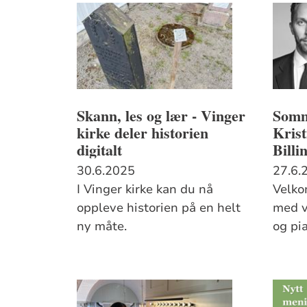
Skann, les og lær - Vinger
Somm
kirke deler historien
Kris
digitalt
Billi
30.6.2025
27.6.
I Vinger kirke kan du nå
Velko
oppleve historien på en helt
med v
ny måte.
og pi