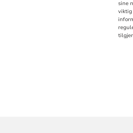
sine n
viktig
infor
regul
tilgj