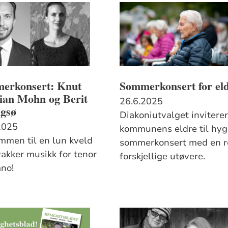
erkonsert: Knut
Sommerkonsert for el
tian Mohn og Berit
26.6.2025
ngsø
Diakoniutvalget inviterer
2025
kommunens eldre til hyg
mmen til en lun kveld
sommerkonsert med en r
akker musikk for tenor
forskjellige utøvere.
ano!