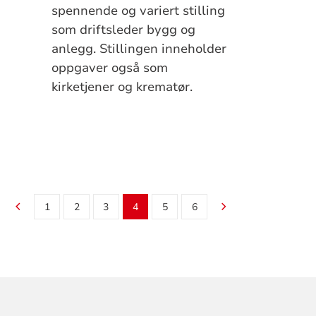
spennende og variert stilling
som driftsleder bygg og
anlegg. Stillingen inneholder
oppgaver også som
kirketjener og krematør.
1
2
3
4
5
6