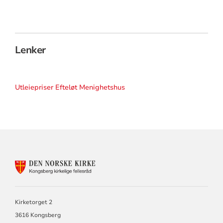
Lenker
Utleiepriser Efteløt Menighetshus
KONTAKTINFORMASJON
FOR
KIRKEN
I
KONGSBERG
Kirketorget 2
OG
3616 Kongsberg
SANDSVÆR