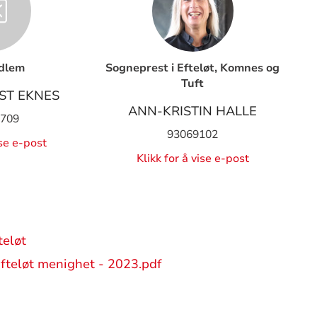
dlem
Sogneprest i Efteløt, Komnes og
Tuft
IST EKNES
ANN-KRISTIN HALLE
 709
93069102
ise e-post
Klikk for å vise e-post
teløt
fteløt menighet - 2023.pdf