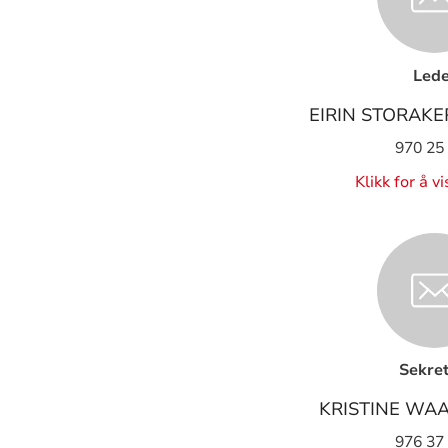
Lede
EIRIN STORAK
970 25
Klikk for å v
Sekre
KRISTINE WA
976 37