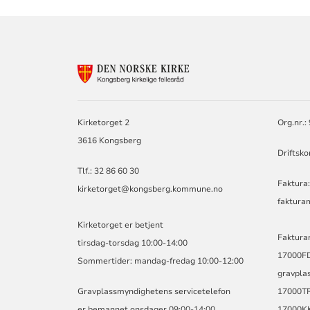
KONTAKTINF
FOR
KIRKEN
I
KONGSBERG
Kirketorget 2
Org.nr.
OG
3616 Kongsberg
SANDSVÆR
Driftsk
Tlf.: 32 86 60 30
Faktura: 
kirketorget@kongsberg.kommune.no
faktur
Kirketorget er betjent
Faktura
tirsdag-torsdag 10:00-14:00
17000FDV
Sommertider: mandag-fredag 10:00-12:00
gravplas
Gravplassmyndighetens servicetelefon
17000TR
er bemannet onsdager 09:00-14:00
17000KK