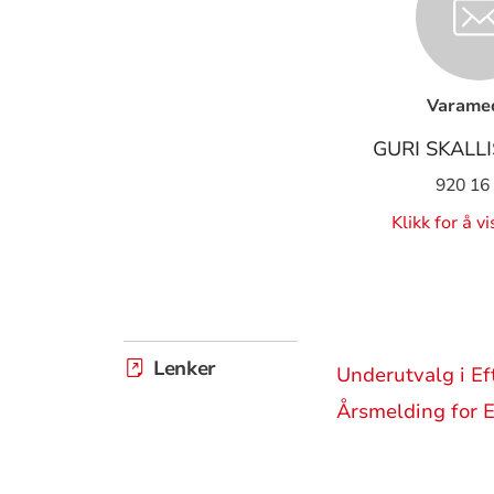
Varame
GURI SKALL
920 16
Klikk for å v
Lenker
Underutvalg i Ef
Årsmelding for E