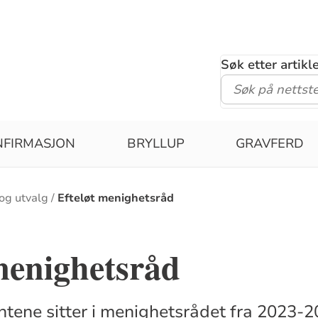
Søk etter artik
NFIRMASJON
BRYLLUP
GRAVFERD
og utvalg
Efteløt menighetsråd
menighetsråd
ntene sitter i menighetsrådet fra 2023-