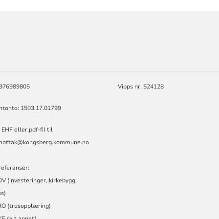
ORMASJON
: 976989805
Vipps nr. 524128
ontonto: 1503.17.01799
EHF eller pdf-fil til
amottak@kongsberg.kommune.no
referanser:
 (investeringer, kirkebygg,
s)
O (trosopplæring)
F (alt annet)