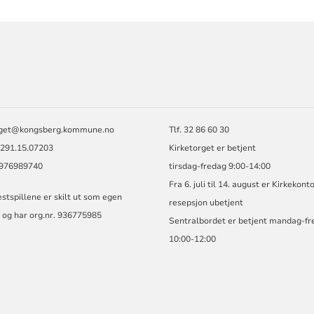
ORMASJON
rget@kongsberg.kommune.no
Tlf. 32 86 60 30
2291.15.07203
Kirketorget er betjent
: 976989740
tirsdag-fredag 9:00-14:00
Fra 6. juli til 14. august er Kirkekont
stspillene er skilt ut som egen
resepsjon ubetjent
 og har org.nr. 936775985
Sentralbordet er betjent mandag-fr
10:00-12:00