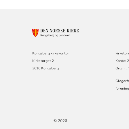
KONTAKTINF
FOR
KONGSBERG
OG
JONDALEN
Kongsberg kirkekontor
kirketo
MENIGHET
Kirketorget 2
Konto: 
3616 Kongsberg
Org.nr.
Glogerfe
forening
© 2026