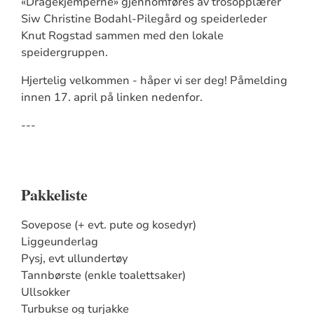
«Dragekjemperne» gjennomføres av trosopplærer
Siw Christine Bodahl-Pilegård og speiderleder
Knut Rogstad sammen med den lokale
speidergruppen.
Hjertelig velkommen - håper vi ser deg! Påmelding
innen 17. april på linken nedenfor.
---
Pakkeliste
Sovepose (+ evt. pute og kosedyr)
Liggeunderlag
Pysj, evt ullundertøy
Tannbørste (enkle toalettsaker)
Ullsokker
Turbukse og turjakke