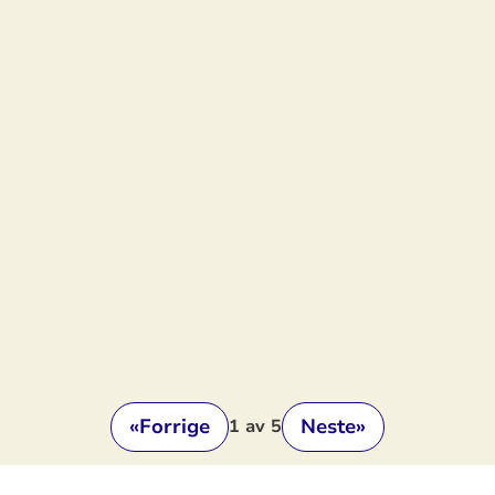
«
Forrige
Neste
»
1
av 5