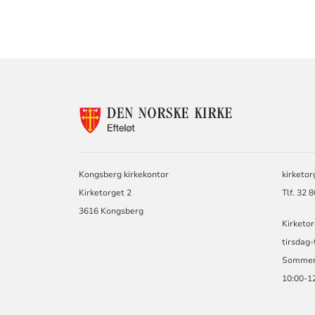
KONTAKTINF
FOR
EFTELØT
MENIGHET
Kongsberg kirkekontor
kirketo
Kirketorget 2
Tlf. 32 
3616 Kongsberg
Kirketor
tirsdag-
Sommert
10:00-1