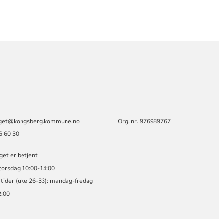
ORMASJON
rget@kongsberg.kommune.no
Org. nr. 976989767
86 60 30
get er betjent
torsdag 10:00-14:00
ider (uke 26-33): mandag-fredag
2:00