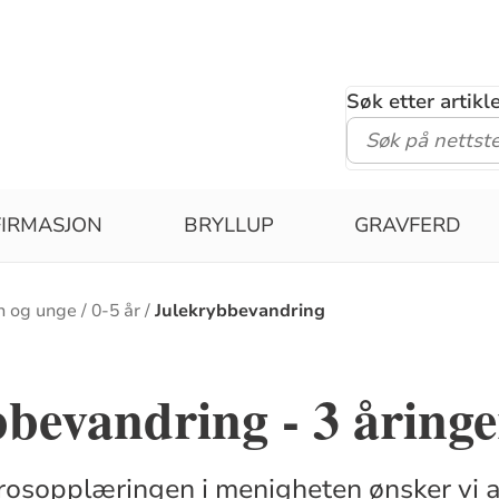
Søk etter artik
IRMASJON
BRYLLUP
GRAVFERD
n og unge
0-5 år
Julekrybbevandring
bevandring - 3 åringe
rosopplæringen i menigheten ønsker vi all