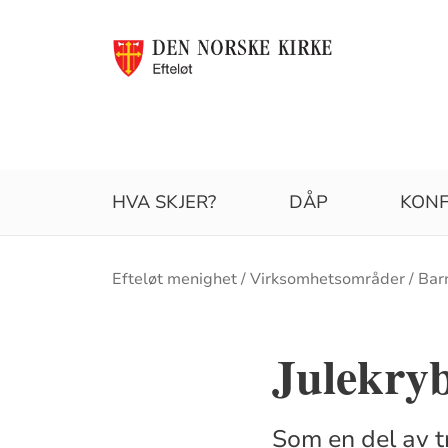
HVA SKJER?
DÅP
KONF
Brødsmulesti
Efteløt menighet
Virksomhetsområder
Bar
Julekryb
Som en del av t