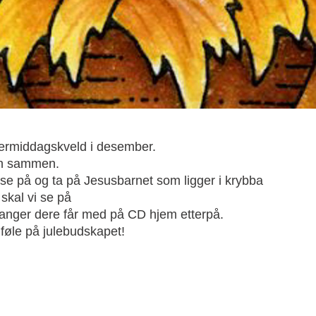
ttermiddagskveld i desember.
gen sammen.
å se på og ta på Jesusbarnet som ligger i krybba
skal vi se på
sanger dere får med på CD hjem etterpå.
 føle på julebudskapet!