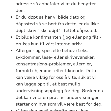
adresse så anbefaler vi at du benytter
den.
Er du døpt så har vi både dato og
dåpssted så se bort fra dette, er du ikke
døpt skriv "ikke døpt" i feltet dåpssted.
Et bilde konfirmanten (jpg eller png fil) -
brukes kun til vårt interne arkiv.
Allergier og spesielle behov (f.eks.
sykdommer, lese- eller skrivevansker,
konsentrasjons-problemer, allergier,
forhold i hjemmet eller liknende. Dette
kan være viktig for oss å vite, slik at vi
kan legge opp til et best mulig
undervisningsopplegg for deg. Ønsker du
det kan vi ta en prat før undervisningen
starter om hva som vil være best for deg.
Vi ber deg også bekrefte om vi kan