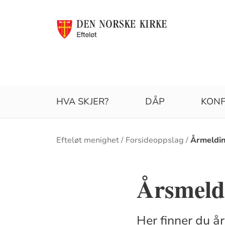
HVA SKJER?
DÅP
KONF
Brødsmulesti
Efteløt menighet
Forsideoppslag
Årmeldin
Årsmeldi
Her finner du å