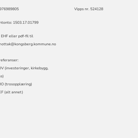
: 976989805
Vipps nr. 524128
ontonto: 1503.17.01799
EHF eller pdf-fil til
amottak@kongsberg.kommune.no
referanser:
 (investeringer, kirkebygg,
s)
O (trosopplæring)
F (alt annet)