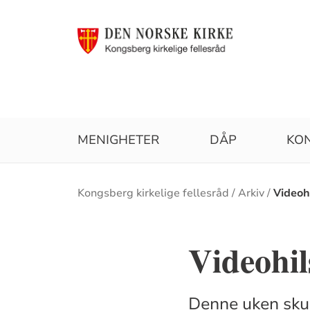
MENIGHETER
DÅP
KO
Brødsmulesti
Kongsberg kirkelige fellesråd
Arkiv
Videoh
Videohil
Denne uken skul