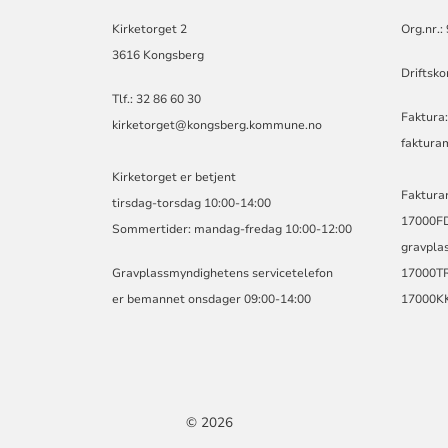
I
KONGSBERG
Kirketorget 2
Org.nr.
OG
3616 Kongsberg
SANDSVÆR
Driftsk
Tlf.: 32 86 60 30
Faktura: 
kirketorget@kongsberg.kommune.no
faktur
Kirketorget er betjent
Faktura
tirsdag-torsdag 10:00-14:00
17000FDV
Sommertider: mandag-fredag 10:00-12:00
gravplas
Gravplassmyndighetens servicetelefon
17000TR
er bemannet onsdager 09:00-14:00
17000KK
© 2026