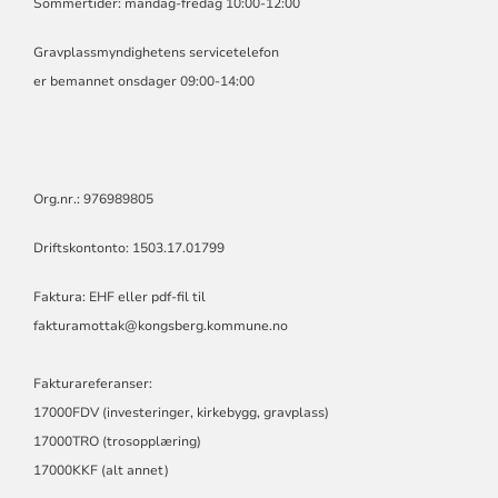
Sommertider: mandag-fredag 10:00-12:00
Gravplassmyndighetens servicetelefon
er bemannet onsdager 09:00-14:00
Org.nr.: 976989805
Driftskontonto: 1503.17.01799
Faktura: EHF eller pdf-fil til
fakturamottak@kongsberg.kommune.no
Fakturareferanser:
17000FDV (investeringer, kirkebygg, gravplass)
17000TRO (trosopplæring)
17000KKF (alt annet)