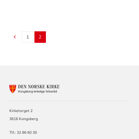
1
2
KONTAKTINFORMASJON
FOR
KIRKEN
I
KONGSBERG
Kirketorget 2
OG
3616 Kongsberg
SANDSVÆR
Tlf.: 32 86 60 30