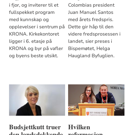
i fjor, og inviterer til et
Colombias president
fullspekket program
Juan Manuel Santos
med kunnskap og
med årets fredspris.
opplevelser i sentrum på
Dette gir håp til den
KRONA. Kirkekontoret
videre fredsprosessen i
ligger i 6. etasje på
landet, sier preses i
KRONA og byr på vafler
Bispemøtet, Helga
og byens beste utsikt.
Haugland Byfuglien.
Budsjettkutt truer
Hvilken
den landsdekkende
reformasjon