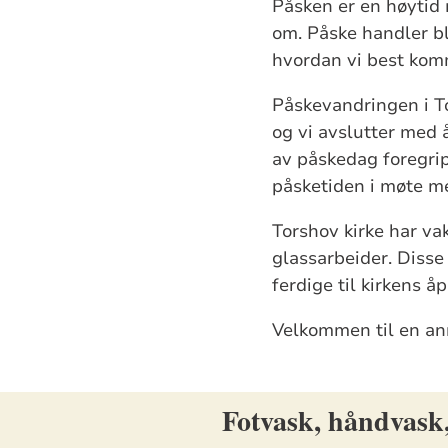
Påsken er en høytid 
om. Påske handler bl
hvordan vi best kom
Påskevandringen i To
og vi avslutter med å
av påskedag foregrip
påsketiden i møte m
Torshov kirke har v
glassarbeider. Disse
ferdige til kirkens å
Velkommen til en an
Fotvask, håndvask,