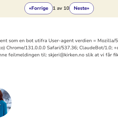
«
Forrige
1
av 10
Neste
»
kjent som en bot utifra User-agent verdien = Mozilla
) Chrome/131.0.0.0 Safari/537.36; ClaudeBot/1.0; +
e feilmeldingen til: skjeri@kirken.no slik at vi får f