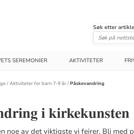
Søk etter artik
VETS SEREMONIER
AKTIVITETER
FRI
nge
Aktiviteter for barn 7-9 år
Påskevandring
dring i kirkekunsten
en noe av det viktigste vi feirer. Bli med