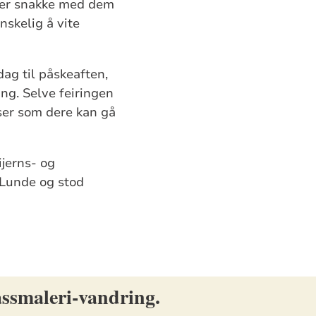
ller snakke med dem
nskelig å vite
ag til påskeaften,
ang. Selve feiringen
nser som dere kan gå
jerns- og
 Lunde og stod
assmaleri-vandring.