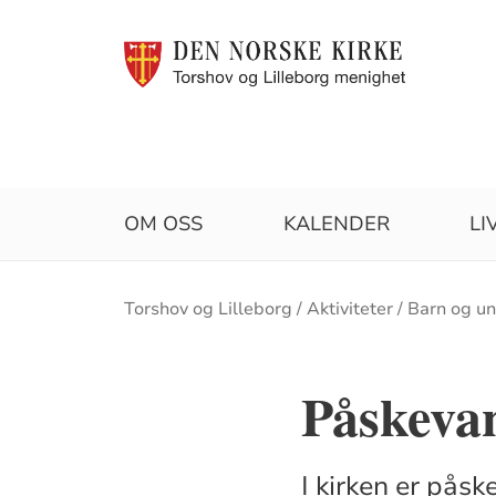
OM OSS
KALENDER
LI
Brødsmulesti
Torshov og Lilleborg
Aktiviteter
Barn og u
Påskevan
I kirken er påsk