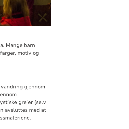
ta. Mange barn
farger, motiv og
en vandring gjennom
gjennom
stiske greier (selv
n avsluttes med at
assmaleriene.