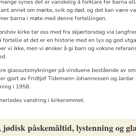
mange synes det er vanskelig å forklare for barna e
ant annet om mørke, svik og død, og det kan være va
mer barna i møte med denne fortellingen.
rshov kirke tar oss med fra skjærtorsdag via langfred
 fortelle at det er en historie med en lys og god utg
er vi ikke, men vi ønsker å gi barn og voksne refera
ed.
akre glassutsmykninger på vinduene bestående av smi
 er gjort av Fridtjof Tidemann-Johannessen og Jardar
pning i 1958.
nerledes vandring i kirkerommet.
 jødisk påskemåltid, lystenning og gl