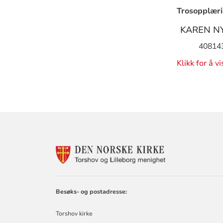
Trosopplæri
KAREN N
40814
Klikk for å v
KONTAKTINF
FOR
TORSHOV
OG
LILLEBORG
Besøks- og postadresse:
SOKN
Torshov kirke