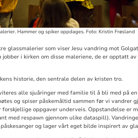
alerier. Hammer og spiker oppdages. Foto: Kristin Frøsland
kre glassmalerier som viser Jesu vandring mot Golga
jobber i kirken om disse maleriene, de er opptatt av 
kens historie, den sentrale delen av kristen tro.
viteres alle sjuåringer med familie til å bli med på 
 møtes og spiser påskemåltid sammen før vi vandrer 
r forskjellige oppgaver underveis. Oppstandelse er my
nt med respawn gjennom ulike dataspill). Vandringe
r påskesanger og lager vårt eget bilde inspirert av gl