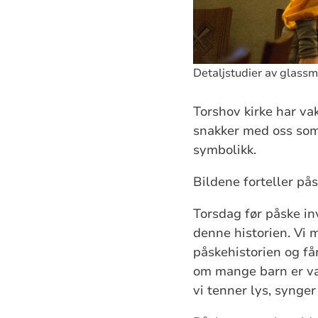
Detaljstudier av glassm
Torshov kirke har va
snakker med oss som 
symbolikk.
Bildene forteller pås
Torsdag før påske in
denne historien. Vi
påskehistorien og få
om mange barn er va
vi tenner lys, synge