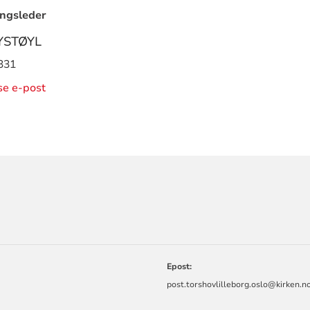
ngsleder
YSTØYL
331
ise e-post
ORMASJON
Epost:
post.torshovlilleborg.oslo@kirken.n