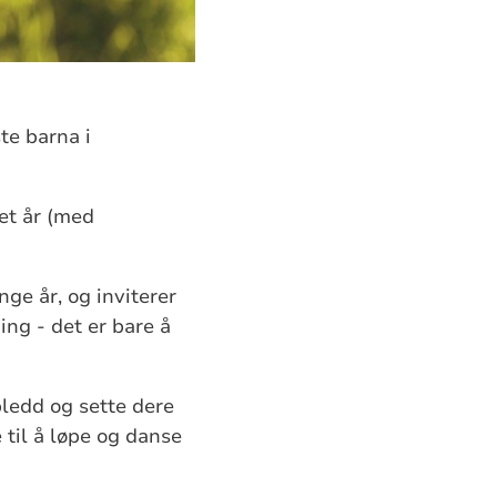
ste barna i
net år (med
ge år, og inviterer
ing - det er bare å
pledd og sette dere
 til å løpe og danse