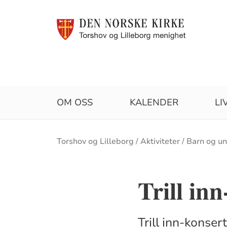
OM OSS
KALENDER
LI
Brødsmulesti
Torshov og Lilleborg
Aktiviteter
Barn og u
Trill in
Trill inn-konser