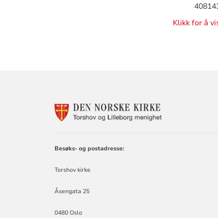
40814
Klikk for å v
KONTAKTINF
FOR
TORSHOV
OG
LILLEBORG
Besøks- og postadresse:
SOKN
Torshov kirke
Åsengata 25
0480 Oslo