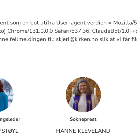
kjent som en bot utifra User-agent verdien = Mozilla
) Chrome/131.0.0.0 Safari/537.36; ClaudeBot/1.0; +
e feilmeldingen til: skjeri@kirken.no slik at vi får f
ngsleder
Sokneprest
YSTØYL
HANNE KLEVELAND