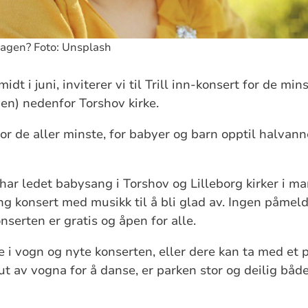
nhagen? Foto: Unsplash
midt i juni, inviterer vi til Trill inn-konsert for de min
n) nedenfor Torshov kirke.
for de aller minste, for babyer og barn opptil halvan
ar ledet babysang i Torshov og Lilleborg kirker i man
ng konsert med musikk til å bli glad av. Ingen påmeld
onserten er gratis og åpen for alle.
e i vogn og nyte konserten, eller dere kan ta med et 
ut av vogna for å danse, er parken stor og deilig både