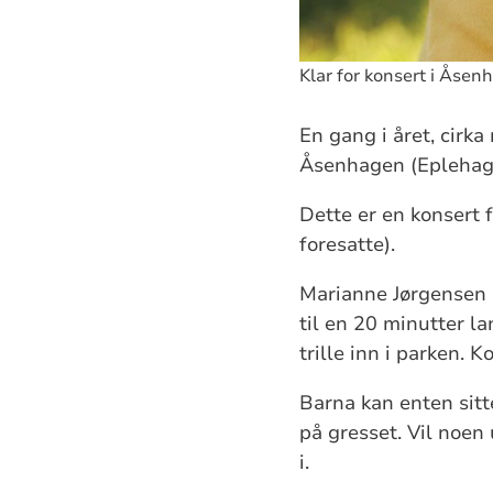
Klar for konsert i Åse
En gang i året, cirka 
Åsenhagen (Eplehage
Dette er en konsert 
foresatte).
Marianne Jørgensen h
til en 20 minutter la
trille inn i parken. K
Barna kan enten sitt
på gresset. Vil noen 
i.