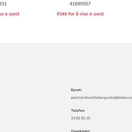
331
41695557
ise e-post
Klikk for å vise e-post
ORMASJON
Epost:
post.torshovlilleborg.oslo@kirken.n
Telefon:
23 62 92 10
Gavekonto: