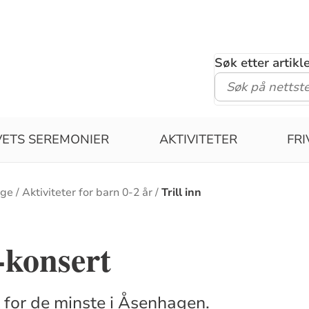
Søk etter artik
VETS SEREMONIER
AKTIVITETER
FRI
nge
Aktiviteter for barn 0-2 år
Trill inn
n-konsert
t for de minste i Åsenhagen.