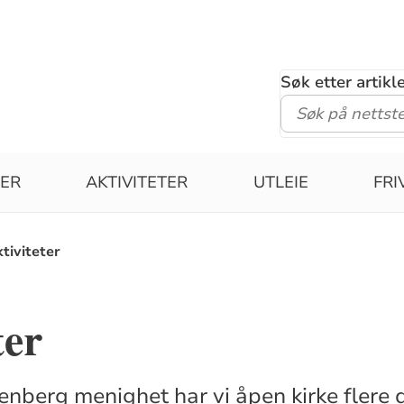
Søk etter artik
IER
AKTIVITETER
UTLEIE
FRI
tiviteter
ter
enberg menighet har vi åpen kirke flere d