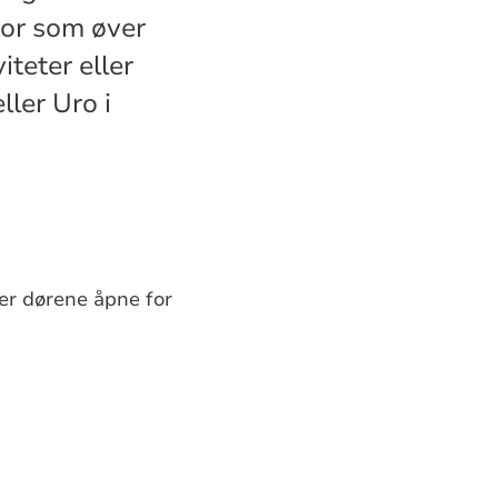
 kor som øver
iteter eller
ler Uro i
 er dørene åpne for