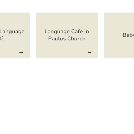
/Language
Language Café in
Bab
fè
Paulus Church