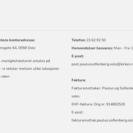
ORMASJON
tens kontoradresse:
Telefon:
23 62 92 50
nsgate 64, 0558 Oslo
Henvendelser besvares:
Man - Fre 
E-post:
l menighetskotoret avtales på
post.
paulussofienberg.oslo@kirken.
- vi veksler mellom ulike lokasjoner
 uken
Faktura:
Fakturamottaker: Paulus og Sofienb
sokn.
EHF-faktura: Org.nr: 914802520
E-post:
fakturamottak.paulus.sofienberg.os