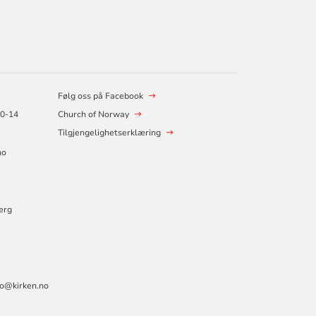
Følg oss på Facebook
10-14
Church of Norway
Tilgjengelighetserklæring
no
erg
lo@kirken.no