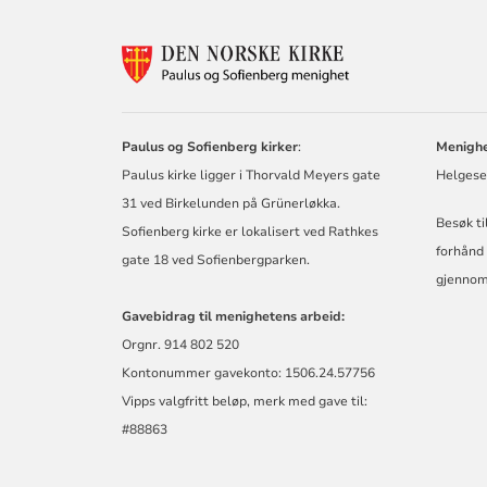
KONTAKTINF
FOR
PAULUS
OG
SOFIENBERG
Paulus og Sofienberg kirker
:
Menighe
MENIGHET
Paulus kirke ligger i Thorvald Meyers gate
Helgese
31 ved Birkelunden på Grünerløkka.
Besøk ti
Sofienberg kirke er lokalisert ved Rathkes
forhånd 
gate 18 ved Sofienbergparken.
gjennom
Gavebidrag til menighetens arbeid:
Orgnr. 914 802 520
Kontonummer gavekonto: 1506.24.57756
Vipps valgfritt beløp, merk med gave til:
#88863