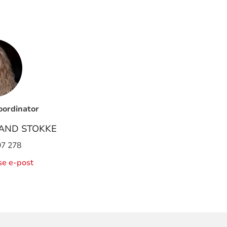
koordinator
LAND STOKKE
97 278
ise e-post