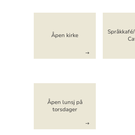
Artikkelsnarveger
Språkkafé
Åpen kirke
Ca
Artikkelsnarveger
Åpen lunsj på
torsdager