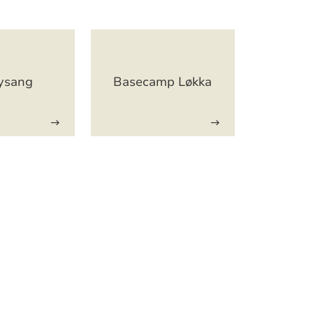
ysang
Basecamp Løkka