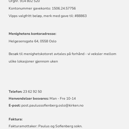
Orgnr. 914 802 520
Kontonummer gavekonto: 1506.24.57756
Vipps valgfritt beløp, merk med gave til: #88863
Menighetens kontoradresse:
Helgesensgate 64, 0558 Oslo
Besøk til menighetskotoret avtales på forhånd - vi veksler mellom
ulike lokasjoner gjennom uken
Telefon:
23 62 92 50
Henvendelser besvares:
Man - Fre 10-14
E-post:
post.
paulussofienberg.oslo@kirken.no
Faktura:
Fakturamottaker: Paulus og Sofienberg sokn.