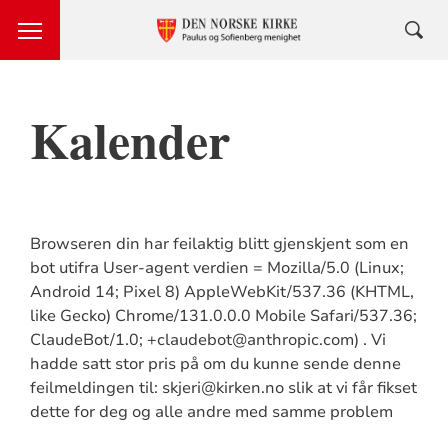
Kalender
Browseren din har feilaktig blitt gjenskjent som en
bot utifra User-agent verdien = Mozilla/5.0 (Linux;
Android 14; Pixel 8) AppleWebKit/537.36 (KHTML,
like Gecko) Chrome/131.0.0.0 Mobile Safari/537.36;
ClaudeBot/1.0; +claudebot@anthropic.com) . Vi
hadde satt stor pris på om du kunne sende denne
feilmeldingen til: skjeri@kirken.no slik at vi får fikset
dette for deg og alle andre med samme problem