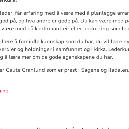
leder, får erfaring med å være med å planlegge arra
god på, og hva andre er gode på. Du kan være med på 
 være med på konfirmantleir eller andre ting som led
u lære å formidle kunnskap som du har, du vil lære nye
dier og holdninger i samfunnet og i kirka. Lederkur
 og å lære mer om de gode egenskapene du har.
 er Gaute Granlund som er prest i Sagene og Iladalen
.no