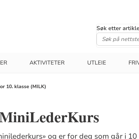
Søk etter artik
IER
AKTIVITETER
UTLEIE
FRI
or 10. klasse (MILK)
MiniLederKurs
inilederkurs» og er for deg som går i 10