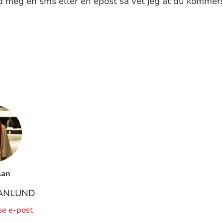
nd meg en sms eller en epost så vet jeg at du kommer!
lan
ANLUND
ise e-post