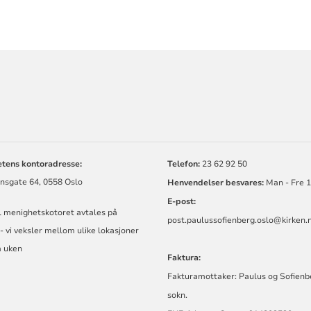
ORMASJON
tens kontoradresse:
Telefon:
23 62 92 50
nsgate 64, 0558 Oslo
Henvendelser besvares:
Man - Fre 
E-post:
l menighetskotoret avtales på
post.
paulussofienberg.oslo@kirken.
- vi veksler mellom ulike lokasjoner
 uken
Faktura:
Fakturamottaker: Paulus og Sofienb
sokn.