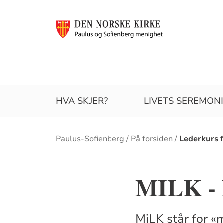
HVA SKJER?
LIVETS SEREMON
Brødsmulesti
Paulus-Sofienberg
På forsiden
Lederkurs f
MILK - 
MiLK står for «m