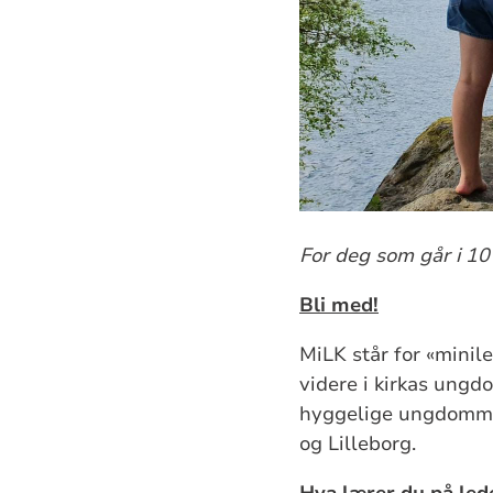
For deg som går i 10
Bli med!
MiLK står for «minil
videre i kirkas ungd
hyggelige ungdommer
og Lilleborg.
Hva lærer du på led