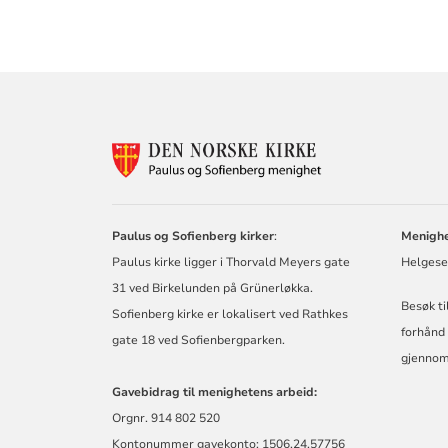
KONTAKTINF
FOR
PAULUS
OG
SOFIENBERG
Paulus og Sofienberg kirker
:
Menighe
MENIGHET
Paulus kirke ligger i Thorvald Meyers gate
Helgese
31 ved Birkelunden på Grünerløkka.
Besøk ti
Sofienberg kirke er lokalisert ved Rathkes
forhånd 
gate 18 ved Sofienbergparken.
gjennom
Gavebidrag til menighetens arbeid:
Orgnr. 914 802 520
Kontonummer gavekonto: 1506.24.57756