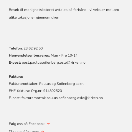
Besøk til menighetskotoret avtales på forhånd - vi veksler mellom
ulike lokasjoner gjennom uken
Telefon:
23 62 92 50
Henvendelser besvares:
Man - Fre 10-14
E-post:
post.
paulussofienberg.oslo@kirken.no
Faktura:
Fakturamottaker: Paulus og Sofienberg sokn.
EHF-faktura: Org.nr: 914802520
E-post: fakturamottak.paulus.sofienberg.oslo@kirken.no
Følg oss på Facebook
Church of Norway