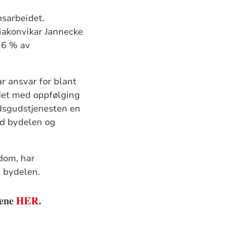
msarbeidet.
iakonvikar Jannecke
 16 % av
r ansvar for blant
idet med oppfølging
dsgudstjenesten en
ed bydelen og
gdom, har
 bydelen.
mene
HER
.