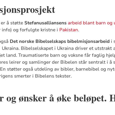
sjonsprosjekt
 er å støtte
Stefanusalliansens
arbeid blant barn og
 info) og forfulgte kristne i
Pakistan
.
 også
Det norske Bibelselskaps bibelmisjonsarbeid
i 
 Ukraina. Bibelselskapet i Ukraina driver et utstrakt 
jet land. Traumatiserte barn og voksne får faglig hjel
res leirer og samlinger der Bibelen står sentralt i å 
g. En støtter også utdeling av bibler, barnebibel og ny
rigens smerter i Bibelens tekster.
er og ønsker å øke beløpet. 