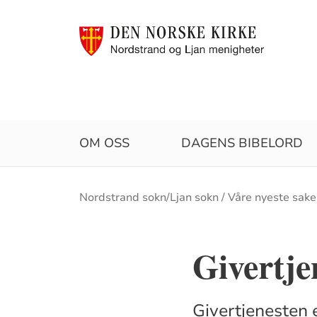
OM OSS
DAGENS BIBELORD
Brødsmulesti
Nordstrand sokn/Ljan sokn
Våre nyeste sake
Givertje
Givertjenesten 