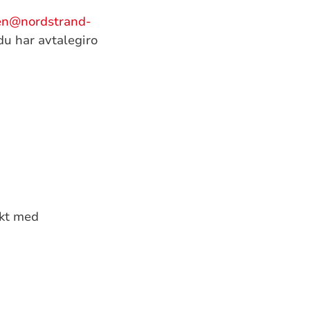
ten@nordstrand-
du har avtalegiro
akt med