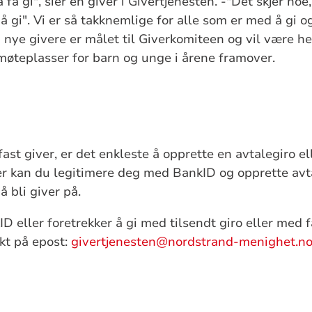
 få gi", sier en giver i Givertjenesten. -"Det skjer no
 å gi". Vi er så takknemlige for alle som er med å gi og
 nye givere er målet til Giverkomiteen og vil være h
 møteplasser for barn og unge i årene framover.
fast giver, er det enkleste å opprette en avtalegiro e
r kan du legitimere deg med BankID og opprette avta
 bli giver på.
D eller foretrekker å gi med tilsendt giro eller med 
kt på epost:
givertjenesten@nordstrand-menighet.n