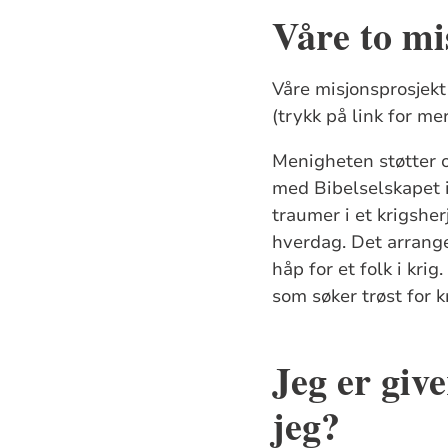
Våre to mi
Våre misjonsprosjekt
(trykk på link for mer
Menigheten støtter
med Bibelselskapet i
traumer i et krigsher
hverdag. Det arrange
håp for et folk i kri
som søker trøst for k
Jeg er giv
jeg?