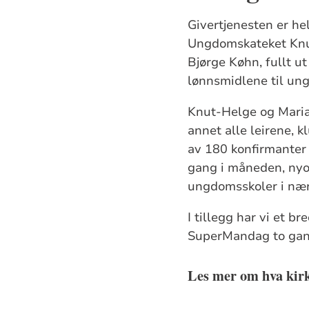
Givertjenesten er he
Ungdomskateket Knut
Bjørge Køhn, fullt ut
lønnsmidlene til un
Knut-Helge og Maria
annet alle leirene, 
av 180 konfirmanter
gang i måneden, nyo
ungdomsskoler i nær
I tillegg har vi et b
SuperMandag to gang
Les mer om hva kir