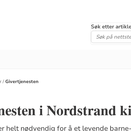
Søk etter artik
r
Givertjenesten
nesten i Nordstrand k
er helt nødvendig for å et levende barne