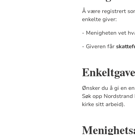
Å være registrert so
enkelte giver:
- Menigheten vet hva
- Giveren får
skattef
Enkeltgav
Ønsker du å gi en en
Søk opp Nordstrand 
kirke sitt arbeid).
Menighets