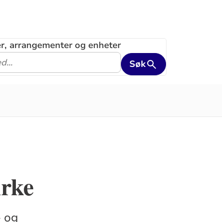
ler, arrangementer og enheter
Søk
irke
- og