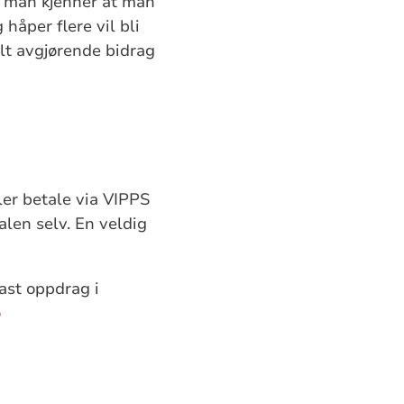
e, man kjenner at man
 håper flere vil bli
elt avgjørende bidrag
ller betale via VIPPS
len selv. En veldig
fast oppdrag i
o