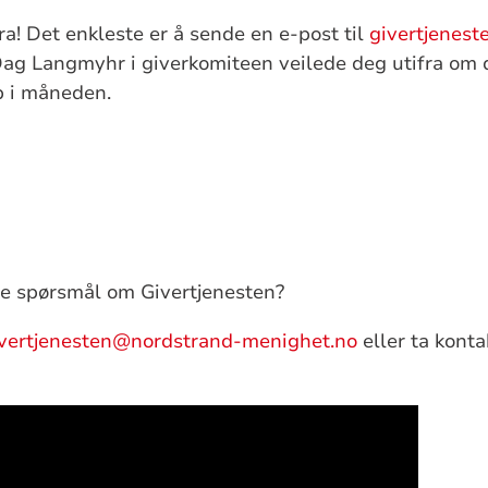
dra! Det enkleste er å sende en e-post til
givertjenes
 Dag Langmyhr i giverkomiteen veilede deg utifra om 
øp i måneden.
ve spørsmål om Givertjenesten?
vertjenesten@nordstrand-menighet.no
eller ta kont