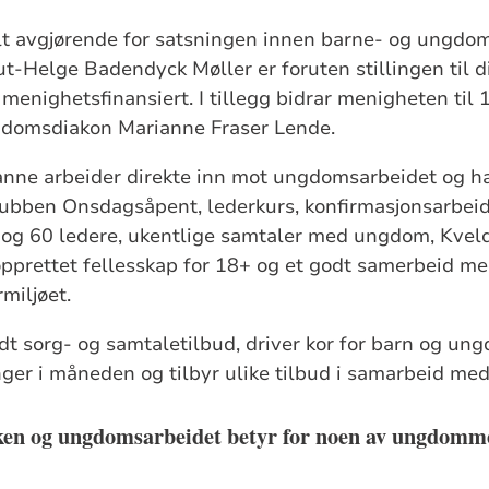
lt avgjørende for satsningen innen barne- og ungdo
-Helge Badendyck Møller er foruten stillingen til d
 menighetsfinansiert. I tillegg bidrar menigheten til
gdomsdiakon Marianne Fraser Lende.
nne arbeider direkte inn mot ungdomsarbeidet og ha
klubben Onsdagsåpent, lederkurs, konfirmasjonsarbe
 og 60 ledere, ukentlige samtaler med ungdom, Kvel
pprettet fellesskap for 18+ og et godt samerbeid m
miljøet.
redt sorg- og samtaletilbud, driver kor for barn og un
er i måneden og tilbyr ulike tilbud i samarbeid med
ken og ungdomsarbeidet betyr for noen av ungdom