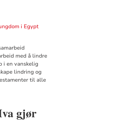
 ungdom i Egypt
samarbeid
arbeid med å lindre
p i en vanskelig
skape lindring og
testamenter til alle
Hva gjør