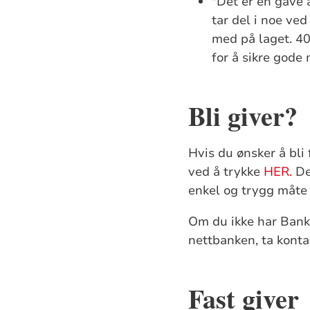
"Det er en gave å
tar del i noe ved
med på laget. 40
for å sikre gode
Bli giver?
Hvis du ønsker å bli 
ved å trykke
HER.
De
enkel og trygg måte å
Om du ikke har BankI
nettbanken, ta konta
Fast giver