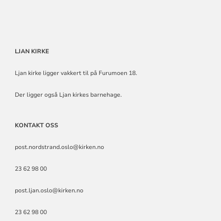
LJAN KIRKE
Ljan kirke ligger vakkert til på Furumoen 18.
Der ligger også Ljan kirkes barnehage.
KONTAKT OSS
post.nordstrand.oslo@kirken.no
23 62 98 00
post.ljan.oslo@kirken.no
23 62 98 00