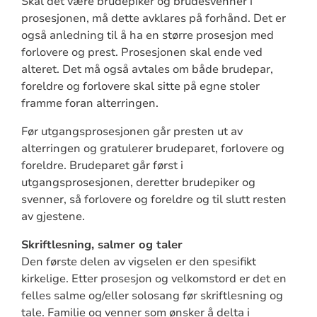
Skal det være brudepiker og brudesvenner i
prosesjonen, må dette avklares på forhånd. Det er
også anledning til å ha en større prosesjon med
forlovere og prest. Prosesjonen skal ende ved
alteret. Det må også avtales om både brudepar,
foreldre og forlovere skal sitte på egne stoler
framme foran alterringen.
Før utgangsprosesjonen går presten ut av
alterringen og gratulerer brudeparet, forlovere og
foreldre. Brudeparet går først i
utgangsprosesjonen, deretter brudepiker og
svenner, så forlovere og foreldre og til slutt resten
av gjestene.
Skriftlesning, salmer og taler
Den første delen av vigselen er den spesifikt
kirkelige. Etter prosesjon og velkomstord er det en
felles salme og/eller solosang før skriftlesning og
tale. Familie og venner som ønsker å delta i