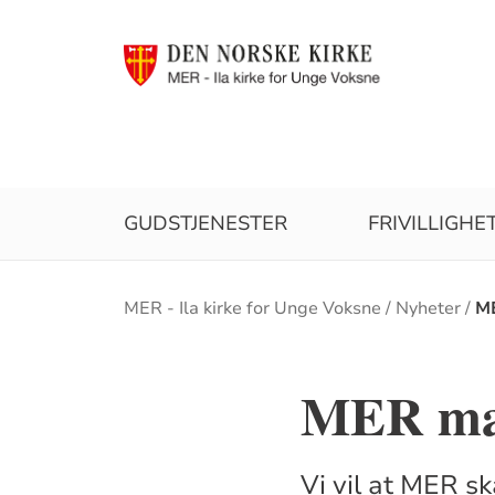
GUDSTJENESTER
FRIVILLIGHE
Brødsmulesti
MER - Ila kirke for Unge Voksne
Nyheter
ME
MER mar
Vi vil at MER s