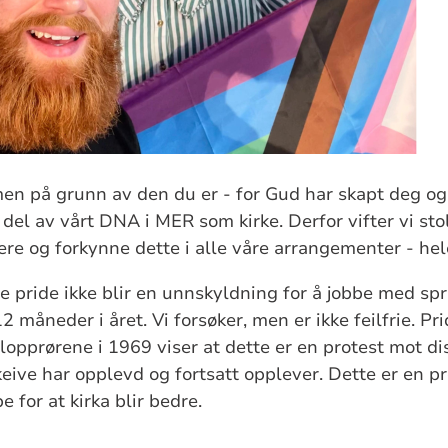
en på grunn av den du er - for Gud har skapt deg og
g del av vårt DNA i MER som kirke. Derfor vifter vi st
sere og forkynne dette i alle våre arrangementer - hel
ire pride ikke blir en unnskyldning for å jobbe med sp
2 måneder i året. Vi forsøker, men er ikke feilfrie. P
opprørene i 1969 viser at dette er en protest mot d
eive har opplevd og fortsatt opplever. Dette er en pr
e for at kirka blir bedre.