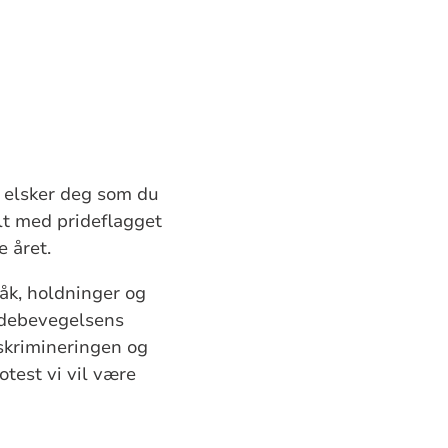
 elsker deg som du
olt med prideflagget
e året.
råk, holdninger og
ridebevegelsens
iskrimineringen og
otest vi vil være