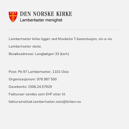
KONTAKTINFORMASJON
FOR
LAMBERTSETER
MENIGHET
Lambertseter kirke ligger ved Munkelia T-banestasjon, vis-a-vis
Lambertseter skole.
Besøksadresse: Langbølgen 33 (
kart
)
Post: Pb 97 Lambertseter, 1101 Oslo
Organisasjonsnr: 976 987 500
Gavekonto: 1506.24.57829
Fakturaer sendes som EHF eller til
fakturamottak.lambertseter.oslo@kirken.no