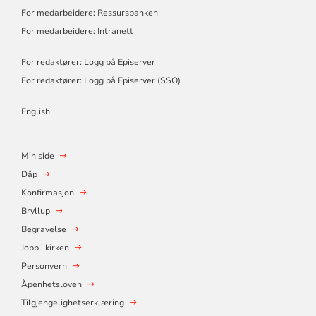
For medarbeidere: Ressursbanken
For medarbeidere: Intranett
For redaktører: Logg på Episerver
For redaktører: Logg på Episerver (SSO)
English
Min side
Dåp
Konfirmasjon
Bryllup
Begravelse
Jobb i kirken
Personvern
Åpenhetsloven
Tilgjengelighetserklæring