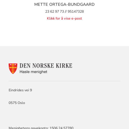
METTE ORTEGA-BUNDGAARD
23 62 97 73 // 95147328
Klikk for å vise e-post
KONTAKTINFORMASJON
FOR
HASLE
KIRKE
Eindrides vei 9
0575 Oslo
Menighetens gavekonto: 1506.24.57780