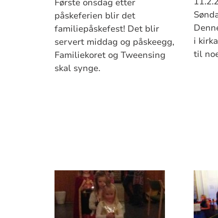
11.2.
Første onsdag etter
Sønda
påskeferien blir det
Denne
familiepåskefest! Det blir
i kirk
servert middag og påskeegg,
til no
Familiekoret og Tweensing
skal synge.