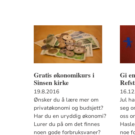
Gratis økonomikurs i
Gi en
Sinsen kirke
Refst
19.8.2016
16.12
Ønsker du å lære mer om
Jul h
privatøkonomi og budsjett?
seg o
Har du en uryddig økonomi?
oss om
Lurer du på om det finnes
Hasle 
noen gode forbruksvaner?
noe f