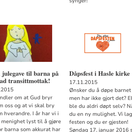
synger!
 julegave til barna på
Dåpsfest i Hasle kirke
ad transittmottak!
17.11.2015
.2015
Ønsker du å døpe barnet 
andler om at Gud bryr
men har ikke gjort det? E
m oss og at vi skal bry
ble du aldri døpt selv? N
 hverandre. I år har vi i
du en ny mulighet. Vi la
menighet lyst til å gjøre
festen og du er gjesten!
or barna som akkurat har
Søndag 17. januar 2016 s