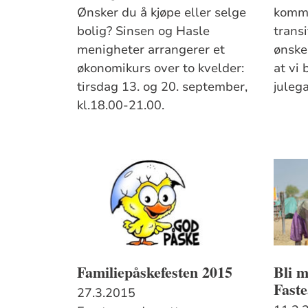
Ønsker du å kjøpe eller selge
komme
bolig? Sinsen og Hasle
transi
menigheter arrangerer et
ønske
økonomikurs over to kvelder:
at vi 
tirsdag 13. og 20. september,
juleg
kl.18.00-21.00.
Familiepåskefesten 2015
Bli 
Fast
27.3.2015