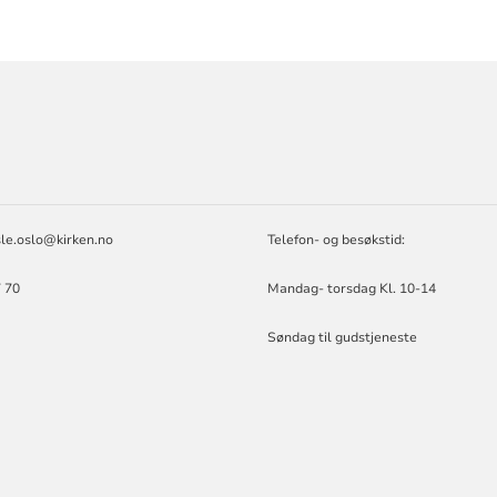
ORMASJON
sle.oslo@kirken.no
Telefon- og besøkstid:
 70
Mandag- torsdag Kl. 10-14
Søndag til gudstjeneste