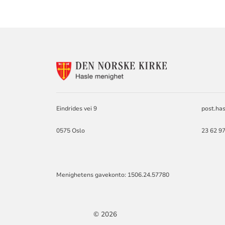
KONTAKTINF
FOR
HASLE
KIRKE
Eindrides vei 9
post.ha
0575 Oslo
23 62 97
Menighetens gavekonto: 1506.24.57780
© 2026