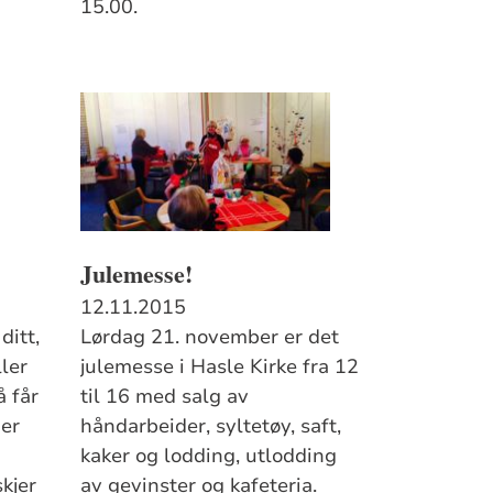
15.00.
Julemesse!
12.11.2015
ditt,
Lørdag 21. november er det
ller
julemesse i Hasle Kirke fra 12
å får
til 16 med salg av
ger
håndarbeider, syltetøy, saft,
kaker og lodding, utlodding
kjer
av gevinster og kafeteria.