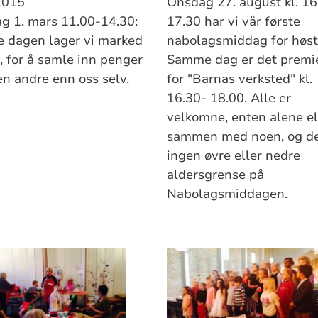
2015
Onsdag 27. august kl. 16
g 1. mars 11.00-14.30:
17.30 har vi vår første
 dagen lager vi marked
nabolagsmiddag for høst
a, for å samle inn penger
Samme dag er det premi
en andre enn oss selv.
for "Barnas verksted" kl.
16.30- 18.00. Alle er
velkomne, enten alene el
sammen med noen, og de
ingen øvre eller nedre
aldersgrense på
Nabolagsmiddagen.