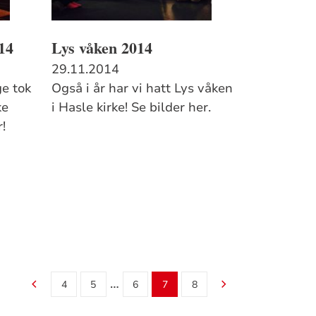
14
Lys våken 2014
29.11.2014
e tok
Også i år har vi hatt Lys våken
ke
i Hasle kirke! Se bilder her.
r!
…
4
5
6
7
8