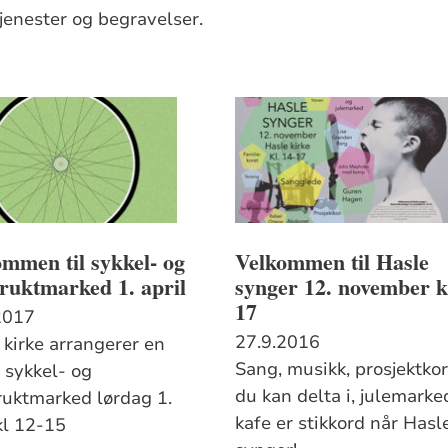
jenester og begravelser.
mmen til sykkel- og
Velkommen til Hasle
ruktmarked 1. april
synger 12. november k
17
2017
27.9.2016
 kirke arrangerer en
Sang, musikk, prosjektko
 sykkel- og
du kan delta i, julemarke
ruktmarked lørdag 1.
kafe er stikkord når Hasl
kl 12-15