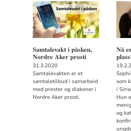
Samtalevakt i påsken,
Nå er
Nordre Aker prosti
plass
31.3.2020
19.2.
Samtalevakten er et
Sophi
samtaletilbud i samarbeid
som k
med prester og diakoner i
i Sins
Nordre Aker prosti.
Hun e
menig
og ka
konfi
ungdo