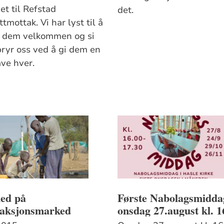
t til Refstad
det.
ttmottak. Vi har lyst til å
 dem velkommen og si
bryr oss ved å gi dem en
ave hver.
med på
Første Nabolagsmidda
eaksjonsmarked
onsdag 27.august kl. 1