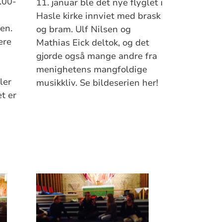
.00-
11. januar ble det nye flyglet i
Hasle kirke innviet med brask
en.
og bram. Ulf Nilsen og
ere
Mathias Eick deltok, og det
gjorde også mange andre fra
menighetens mangfoldige
ler
musikkliv. Se bildeserien her!
t er