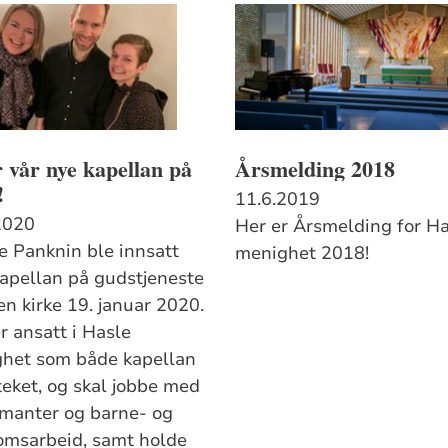
 vår nye kapellan på
Årsmelding 2018
!
11.6.2019
2020
Her er Årsmelding for H
e Panknin ble innsatt
menighet 2018!
apellan på gudstjeneste
en kirke 19. januar 2020.
r ansatt i Hasle
het som både kapellan
teket, og skal jobbe med
rmanter og barne- og
msarbeid, samt holde