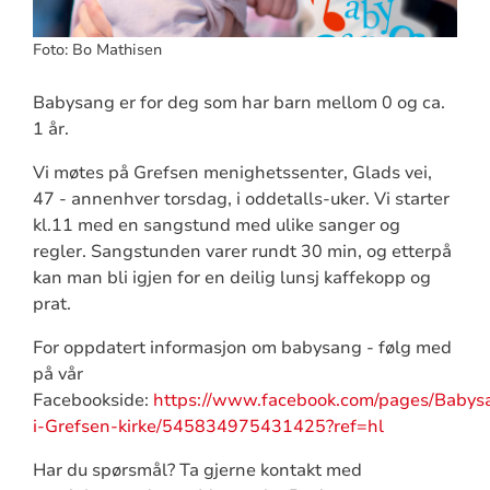
Foto: Bo Mathisen
Babysang er for deg som har barn mellom 0 og ca.
1 år.
Vi møtes på Grefsen menighetssenter, Glads vei,
47 - annenhver torsdag, i oddetalls-uker. Vi starter
kl.11 med en sangstund med ulike sanger og
regler. Sangstunden varer rundt 30 min, og etterpå
kan man bli igjen for en deilig lunsj kaffekopp og
prat.
For oppdatert informasjon om babysang - følg med
på vår
Facebookside:
https://www.facebook.com/pages/Babys
i-Grefsen-kirke/545834975431425?ref=hl
Har du spørsmål? Ta gjerne kontakt med