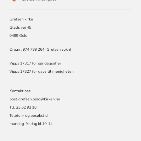
GREFSEN
MENIGHET
Grefsen kirke
Glads vei 45
0489 Oslo
Org.nr: 974 789 264 (Grefsen sokn)
Vipps 17317 for søndagsoffer
Vipps 17327 for gave til menigheten
Kontakt oss:
post.grefsen.oslo@kirken.no
Tlf. 23 62 93 10
Telefon- og besøkstid:
mandag-fredag kl.10-14