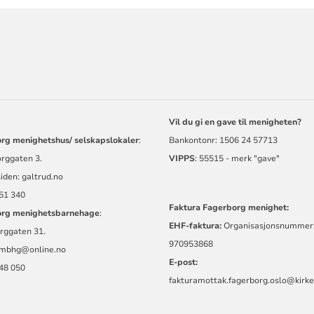
ORMASJON
Vil du gi en gave til menigheten?
rg menighetshus/ selskapslokaler
:
Bankontonr: 1506 24 57713
rggaten 3.
VIPPS
: 55515 - merk "gave"
siden:
galtrud.no
 51 340
Faktura Fagerborg menighet:
rg menighetsbarnehage
:
EHF-faktura:
Organisasjonsnummer
rggaten 31.
970953868
.mbhg@online.no
E-post:
 48 050
fakturamottak.fagerborg.oslo@kirke