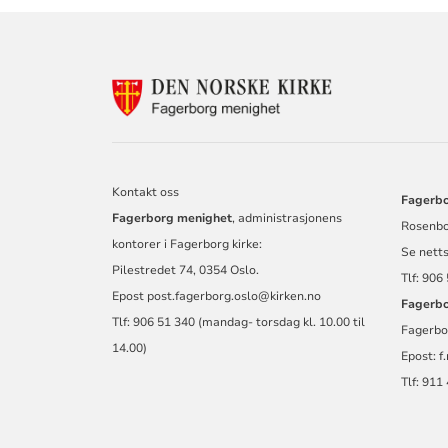
KONTAKTINF
FOR
FAGERBORG
MENIGHET
Kontakt oss
Fagerbo
Fagerborg menighet
, administrasjonens
Rosenbo
kontorer i Fagerborg kirke:
Se nett
Pilestredet 74, 0354 Oslo.
Tlf: 906
Epost
post.fagerborg.oslo@kirken.no
Fagerbo
Tlf: 906 51 340 (mandag- torsdag kl. 10.00 til
Fagerbo
14.00)
Epost:
f
Tlf: 911