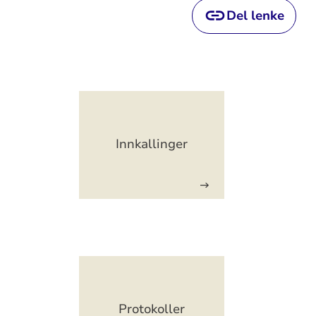
Del lenke
Artikkelsnarveger
Innkallinger
Artikkelsnarveger
Protokoller