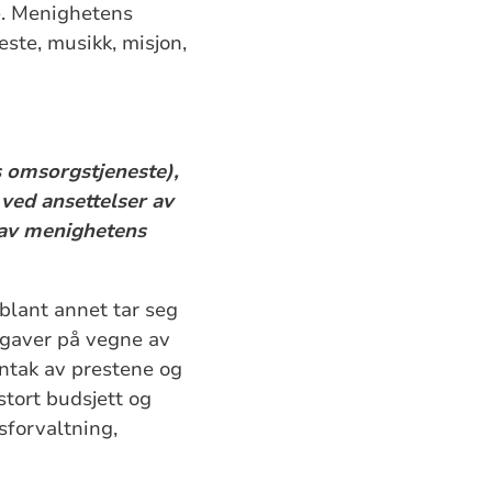
ke. Menighetens
este, musikk, misjon,
s omsorgstjeneste),
 ved ansettelser av
g av menighetens
 blant annet tar seg
pgaver på vegne av
nntak av prestene og
stort budsjett og
sforvaltning,