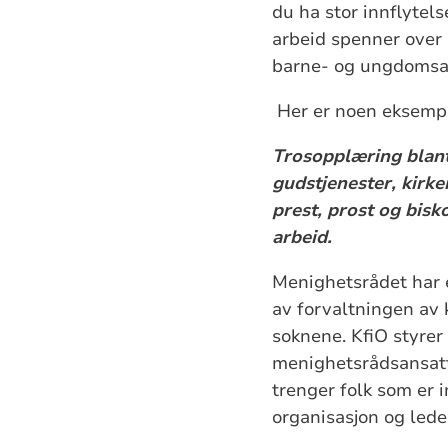
du ha stor innflytel
arbeid spenner over 
barne- og ungdomsar
Her er noen eksemp
Trosopplæring blant
gudstjenester, kirke
prest, prost og bisk
arbeid.
Menighetsrådet har e
av forvaltningen av
soknene. KfiO styrer
menighetsrådsansatte
trenger folk som er 
organisasjon og lede