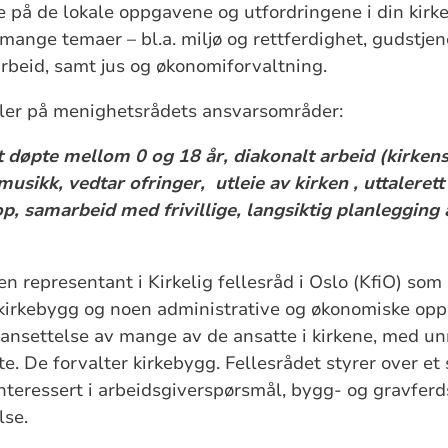
se på de lokale oppgavene og utfordringene i din kir
mange temaer – bl.a. miljø og rettferdighet, gudstjen
beid, samt jus og økonomiforvaltning.
ler på menighetsrådets ansvarsområder:
 døpte mellom 0 og 18 år, diakonalt arbeid (kirken
musikk, vedtar ofringer, utleie av kirken , uttalerett
op, samarbeid med frivillige, langsiktig planleggin
n representant i Kirkelig fellesråd i Oslo (KfiO) som
 kirkebygg og noen administrative og økonomiske op
 ansettelse av mange av de ansatte i kirkene, med u
. De forvalter kirkebygg. Fellesrådet styrer over et 
interessert i arbeidsgiverspørsmål, bygg- og gravferd
lse.