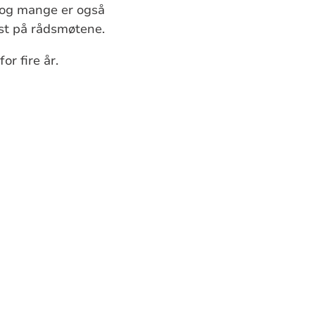
og mange er også
ast på rådsmøtene.
r fire år.