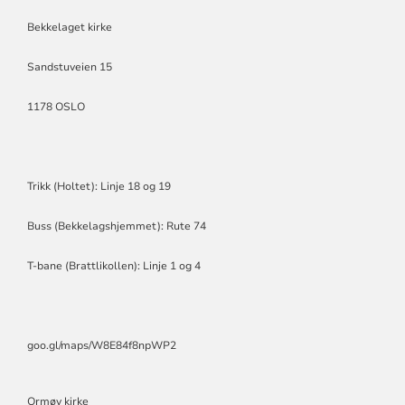
OG
ORMØY
Bekkelaget kirke
MENIGHET
Sandstuveien 15
1178 OSLO
Trikk (Holtet): Linje 18 og 19
Buss (Bekkelagshjemmet): Rute 74
T-bane (Brattlikollen): Linje 1 og 4
goo.gl/maps/W8E84f8npWP2
Ormøy kirke