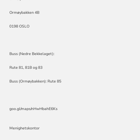
Ormøybakken 4B
0198 OSLO
Buss (Nedre Bekkelaget):
Rute 81, 81B og 83
Buss (Ormøybakken): Rute 85
goo.gl/maps/nHwHbahE6Ks
Menighetskontor