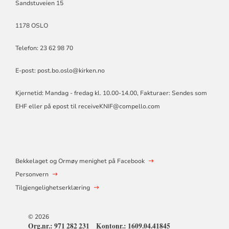
Sandstuveien 15
1178 OSLO
Telefon: 23 62 98 70
E-post:
post.bo.oslo@kirken.no
Kjernetid: Mandag - fredag kl. 10.00-14.00, Fakturaer: Sendes som
EHF eller på epost til
receiveKNIF@compello.com
Bekkelaget og Ormøy menighet på Facebook
Personvern
Tilgjengelighetserklæring
© 2026
Org.nr.: 971 282 231 Kontonr.: 1609.04.41845