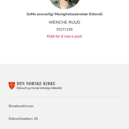
SoMe ansvarlig/ Menighetssekretær Eidsvoll
WENCHE RUUD
93271198
Klikk for å vise e-post
KONTAKTINFORMASJON
FOR
EIDSVOLL
OG
HURDAL
Besøksadresse:
KIRKELIGE
FELLESRÅD
Eidsvollbakken 26