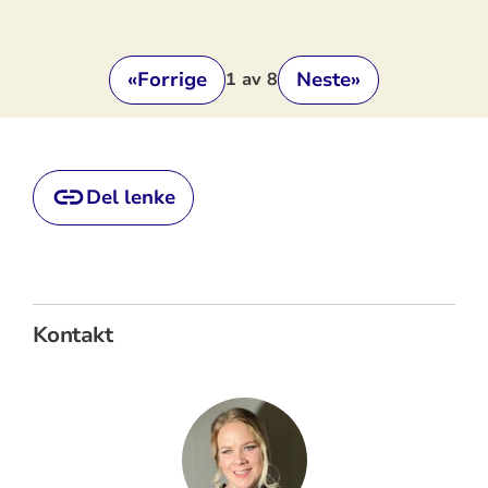
«
Forrige
Neste
»
1
av 8
Del lenke
Kontakt