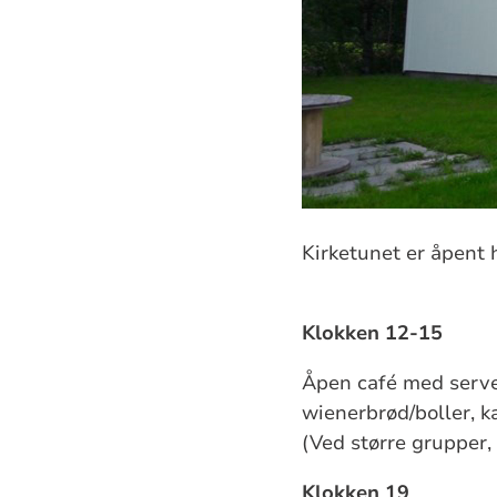
Kirketunet er åpent h
Klokken 12-15
Åpen café med serve
wienerbrød/boller, ka
(Ved større grupper,
Klokken 19