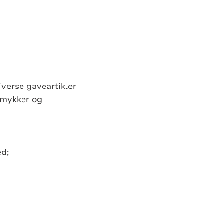
iverse gaveartikler
 smykker og
ed;