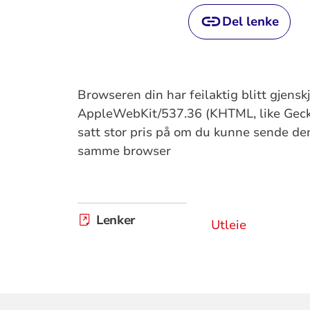
Del lenke
Browseren din har feilaktig blitt gjens
AppleWebKit/537.36 (KHTML, like Gecko
satt stor pris på om du kunne sende denn
samme browser
Lenker
Utleie