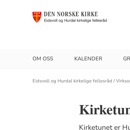
OM OSS
KALENDER
G
Brødsmulesti
Eidsvoll og Hurdal kirkelige fellesråd
Virks
Kirketun
Kirketunet er H