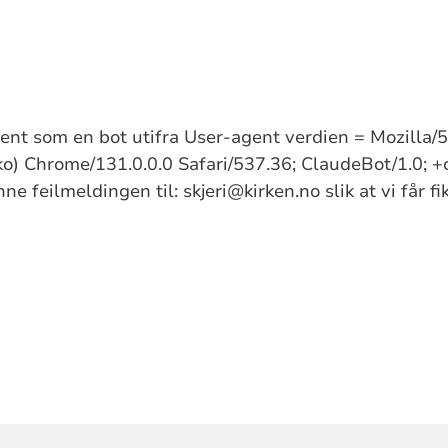
kjent som en bot utifra User-agent verdien = Mozilla
) Chrome/131.0.0.0 Safari/537.36; ClaudeBot/1.0; +
e feilmeldingen til: skjeri@kirken.no slik at vi får f