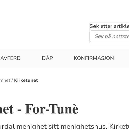
Søk etter artik
RAVFERD
DÅP
KONFIRMASJON
omhet
Kirketunet
et - For-Tunè
urdal menighet sitt menighetshus. Kirket