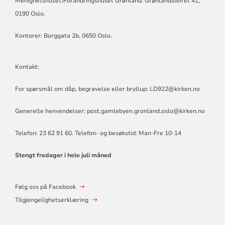
Menighetshuset/Forandringshuset Grønland: Grønlandsleiret 41,
0190 Oslo.
Kontorer: Borggata 2b, 0650 Oslo.
Kontakt:
For spørsmål om dåp, begravelse eller bryllup: LD922@kirken.no
Generelle henvendelser: post.gamlebyen.gronland.oslo@kirken.no
Telefon: 23 62 91 60. Telefon- og besøkstid: Man-Fre 10-14
Stengt fredager i hele juli måned
Følg oss på Facebook
Tilgjengelighetserklæring