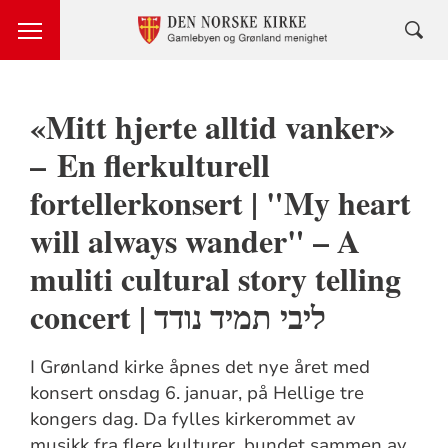
«Mitt hjerte alltid vanker»
– En flerkulturell
fortellerkonsert | "My heart
will always wander" – A
muliti cultural story telling
concert | ליבי תמיד נודד
I Grønland kirke åpnes det nye året med
konsert onsdag 6. januar, på Hellige tre
kongers dag. Da fylles kirkerommet av
musikk fra flere kulturer, bundet sammen av