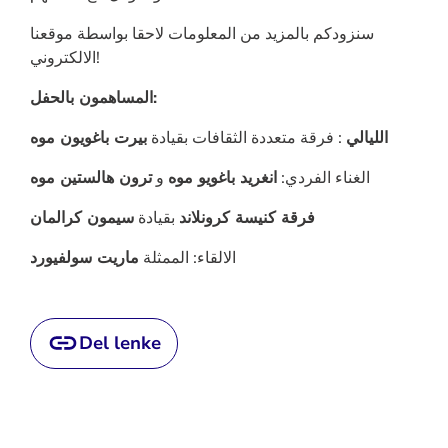
سنزودكم بالمزيد من المعلومات لاحقا بواسطة موقعنا
الالكتروني!
المساهمون بالحفل:
الليالي
: فرقة متعددة الثقافات بقيادة
بيرت باغويون موه
الغناء الفردي:
انغريد باغويو موه
و
ترون هالستين موه
فرقة كنيسة كرونلاند
بقيادة
سيمون كرالمان
الالقاء: الممثلة
ماريت سولفيورد
Del lenke