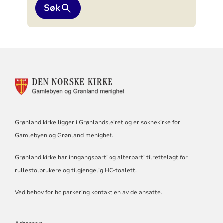
Søk
KONTAKTINFORMASJON
FOR
GAMLEBYEN
OG
GRØNLAND
Grønland kirke ligger i Grønlandsleiret og er soknekirke for
MENIGHET
Gamlebyen og Grønland menighet.
Grønland kirke har inngangsparti og alterparti tilrettelagt for
rullestolbrukere og tilgjengelig HC-toalett.
Ved behov for hc parkering kontakt en av de ansatte.
Adresser: