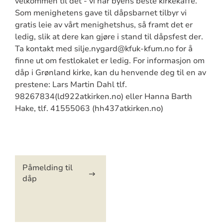
velkommen til det - vi har byens beste kirkekaffe.
Som menighetens gave til dåpsbarnet tilbyr vi
gratis leie av vårt menighetshus, så framt det er
ledig, slik at dere kan gjøre i stand til dåpsfest der.
Ta kontakt med silje.nygard@kfuk-kfum.no for å
finne ut om festlokalet er ledig. For informasjon om
dåp i Grønland kirke, kan du henvende deg til en av
prestene: Lars Martin Dahl tlf.
98267834(ld922atkirken.no) eller Hanna Barth
Hake, tlf. 41555063 (hh437atkirken.no)
Artikkelsnarveger
Påmelding til
dåp